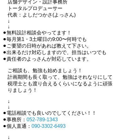
店舗デザイン・設計事務所
トータルプロデューサー
代表：よしだつかさ(よっさん)
↓
↓
⚫︎無料設計相談会やってます！
⚫︎毎月第1・3土曜日の9:00〜何時でも
⚫︎ご要望の日時があれば教えて下さい。
⚫︎出来るだけ対応しますので、担当はいつでも
⚫︎責任者のよっさんが対応しています。
ご相談も、勉強も始めましょう！
計画期間も長く取って、勉強はそれなりにして
税理士とも渡り合えるくらいになるように頑張
りましょう！
↓
↓
⚫︎電話相談でも良いのでしてください！！
⚫︎事務所：
052-789-1343
⚫︎個人直通：
090-3302-6493
↓