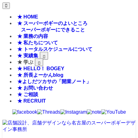
★ HOME
★ スーパーボギーのよいところ
スーパーボギーにできること
★ 業務の内容
★ 私たちについて
★ トータルスケジュールについて
★ 実績集
★ 学ぶ
★ HELLO！ BOGEY
★ 所長よーかんblog
★よしだツカサの「開業ノート」
★ お問い合わせ
★ ご相談
★ RECRUIT