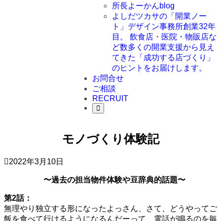
所長よーかんblog
よしだツカサの「開業ノー
ト」
デザイン事務所創業32年
目。 飲食店・医院・物販店な
ど数多くの開業支援から見え
てきた「成功する店づくり」
のヒントをお届けします。
お問合せ
ご相談
RECRUIT
モノづくり体験記
2022年3月10日
〜過去の担当物件体験や豆辞典的話題〜
第2話：
無理やり独立する形になったよっさん、さて、どうやってご
飯を食べて行けるようになるんだーって、電話が鳴るのを毎