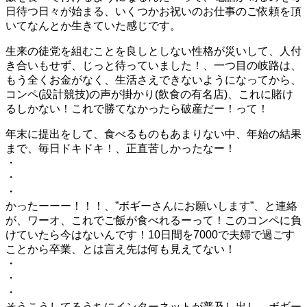
日待つ日々が始まる、いくつかお祝いのお仕事のご依頼を頂
いてなんとか生きていた感じです。
生来の徒党を組むことを良しとしない性格が災いして、人付
き合いもせず、じっと待っていました！、一つ目の岐路は、
もう全くお金がなく、生活さえできないようになってから、
コンペ(設計競技)の声が掛かり(飲食の有名店)、これに賭け
るしかない！これで勝てなかったら破産だー！って！
年末に提出をして、食べるものもあまりない中、年始の結果
まで、毎日ドキドキ！、正直苦しかったなー！
・
・
・
かったーーー！！！、”ボギーさんにお願いします”、と連絡
が、ワーオ、これでご飯が食べれるーって！このコンペに負
けていたら今はないんです！10日間を7000で夫婦で過ごす
ことから卒業、とは言え先は何も見えてない！
・
・
・
そうこうしてるうちにインターネットが普及し出し、ボギー