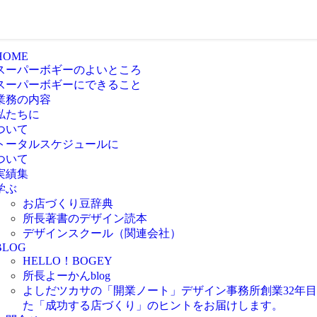
HOME
スーパーボギーのよいところ
スーパーボギーにできること
業務の内容
私たちに
ついて
トータルスケジュールに
ついて
実績集
学ぶ
お店づくり豆辞典
所長著書のデザイン読本
デザインスクール（関連会社）
BLOG
HELLO！BOGEY
所長よーかんblog
よしだツカサの「開業ノート」
デザイン事務所創業32年
た「成功する店づくり」のヒントをお届けします。