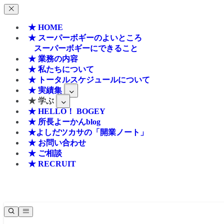
★ HOME
★ スーパーボギーのよいところ
スーパーボギーにできること
★ 業務の内容
★ 私たちについて
★ トータルスケジュールについて
★ 実績集
★ 学ぶ
★ HELLO！ BOGEY
★ 所長よーかんblog
★よしだツカサの「開業ノート」
★ お問い合わせ
★ ご相談
★ RECRUIT