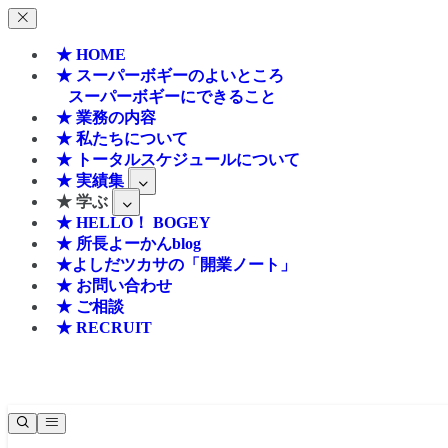
★ HOME
★ スーパーボギーのよいところ
スーパーボギーにできること
★ 業務の内容
★ 私たちについて
★ トータルスケジュールについて
★ 実績集
★ 学ぶ
★ HELLO！ BOGEY
★ 所長よーかんblog
★よしだツカサの「開業ノート」
★ お問い合わせ
★ ご相談
★ RECRUIT