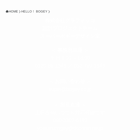
HOME
HELLO！ BOGEY
株式会社グラフィッコ
設計プロジェクトチーム
スーパーボギーデザイン室
＜
事務所直通
＞
平日 9:00 ～18:00
0120-89-1343
／
052-789-1343
＜
お問い合わせ
＞
super@bogey.co.jp
＜
所長直通
＞
土日祝他いつでも対応可能です
090-3302-6493
yossan.bogey@docomo.ne.jp