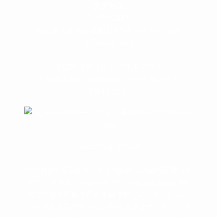
＜
アクセス
＞
〒464-0817
名古屋市千種区見附町1-3-4 ボギービル1F
≫ Google map
本山駅 4番出口より徒歩２分！
※お車の方は 近隣のコインパーキングを
ご利用ください
https://bogey.co.jp/
#店舗設計 #店舗 #カフェ #飲食店 #歯科医院 #ク
リニック #デンタルクリニック #開業 #開店 #外
装 #外観 #看板 #看板企画 #デザイン #センスの
いい #名古屋 #デザイン事務所 #カウンセリング