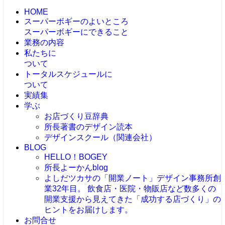
HOME
スーパーボギーのよいところ
スーパーボギーにできること
業務の内容
私たちに
ついて
トータルスケジュールに
ついて
実績集
学ぶ
お店づくり豆辞典
所長著書のデザイン読本
デザインスクール（関連会社）
BLOG
HELLO！BOGEY
所長よーかんblog
よしだツカサの「開業ノート」
デザイン事務所創
業32年目。 飲食店・医院・物販店など数多くの
開業支援から見えてきた「成功する店づくり」の
ヒントをお届けします。
お問合せ