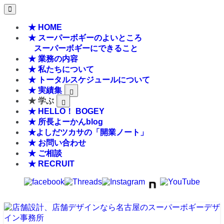
★ HOME
★ スーパーボギーのよいところ
スーパーボギーにできること
★ 業務の内容
★ 私たちについて
★ トータルスケジュールについて
★ 実績集
★ 学ぶ
★ HELLO！ BOGEY
★ 所長よーかんblog
★よしだツカサの「開業ノート」
★ お問い合わせ
★ ご相談
★ RECRUIT