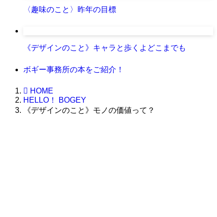
〈趣味のこと〉昨年の目標
《デザインのこと》キャラと歩くよどこまでも
ボギー事務所の本をご紹介！
HOME
HELLO！ BOGEY
《デザインのこと》モノの価値って？
株式会社グラフィッコ
設計プロジェクトチーム
スーパーボギーデザイン室
＜
事務所直通
＞
平日 9:00 ～18:00
0120-89-1343
／
052-789-1343