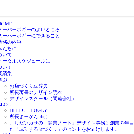
HOME
スーパーボギーのよいところ
スーパーボギーにできること
業務の内容
私たちに
ついて
トータルスケジュールに
ついて
実績集
学ぶ
お店づくり豆辞典
所長著書のデザイン読本
デザインスクール（関連会社）
BLOG
HELLO！BOGEY
所長よーかんblog
よしだツカサの「開業ノート」
デザイン事務所創業32年
た「成功する店づくり」のヒントをお届けします。