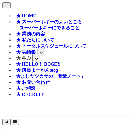
★ HOME
★ スーパーボギーのよいところ
スーパーボギーにできること
★ 業務の内容
★ 私たちについて
★ トータルスケジュールについて
★ 実績集
★ 学ぶ
★ HELLO！ BOGEY
★ 所長よーかんblog
★よしだツカサの「開業ノート」
★ お問い合わせ
★ ご相談
★ RECRUIT