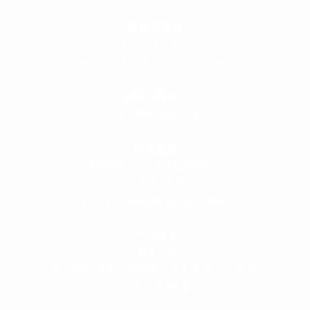
＜
事務所直通
＞
平日 9:00 ～18:00
0120-89-1343
／
052-789-1343
＜
お問い合わせ
＞
super@bogey.co.jp
＜
所長直通
＞
土日祝他いつでも対応可能です
090-3302-6493
yossan.bogey@docomo.ne.jp
＜
アクセス
＞
〒464-0817
名古屋市千種区見附町1-3-4 ボギービル1F
≫ Google map