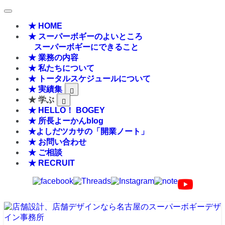
★ HOME
★ スーパーボギーのよいところ
スーパーボギーにできること
★ 業務の内容
★ 私たちについて
★ トータルスケジュールについて
★ 実績集
★ 学ぶ
★ HELLO！ BOGEY
★ 所長よーかんblog
★よしだツカサの「開業ノート」
★ お問い合わせ
★ ご相談
★ RECRUIT