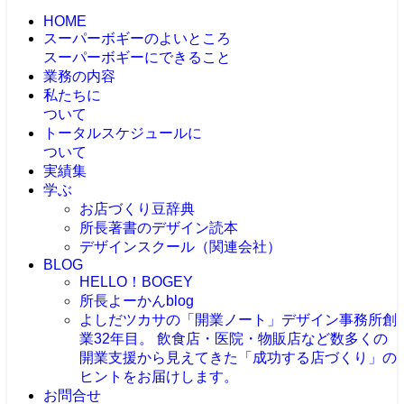
HOME
スーパーボギーのよいところ
スーパーボギーにできること
業務の内容
私たちに
ついて
トータルスケジュールに
ついて
実績集
学ぶ
お店づくり豆辞典
所長著書のデザイン読本
デザインスクール（関連会社）
BLOG
HELLO！BOGEY
所長よーかんblog
よしだツカサの「開業ノート」
デザイン事務所創
業32年目。 飲食店・医院・物販店など数多くの
開業支援から見えてきた「成功する店づくり」の
ヒントをお届けします。
お問合せ