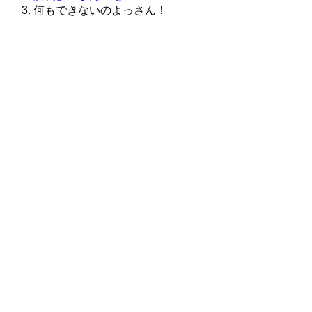
何もできないのよっさん！
株式会社グラフィッコ
設計プロジェクトチーム
スーパーボギーデザイン室
＜
事務所直通
＞
平日 9:00 ～18:00
0120-89-1343
／
052-789-1343
＜
お問い合わせ
＞
super@bogey.co.jp
＜
所長直通
＞
土日祝他いつでも対応可能です
090-3302-6493
yossan.bogey@docomo.ne.jp