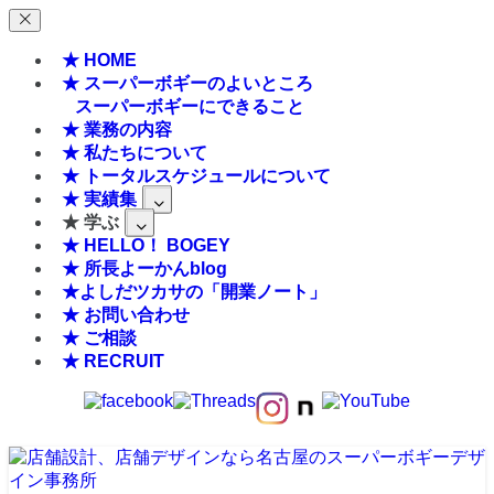
★ HOME
★ スーパーボギーのよいところ
スーパーボギーにできること
★ 業務の内容
★ 私たちについて
★ トータルスケジュールについて
★ 実績集
★ 学ぶ
★ HELLO！ BOGEY
★ 所長よーかんblog
★よしだツカサの「開業ノート」
★ お問い合わせ
★ ご相談
★ RECRUIT