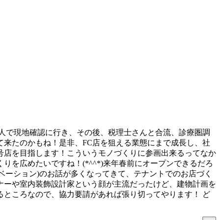
人で現地確認に行き、その後、税理士さんと合流、診療圏調
来たのかもね！是非、FC店を狙える業態にまで成長し、社
号店を目指します！こういうモノづくりに参画出来るってなか
を広めたいですね！(*^^*)来年春前にオープンできるだろ
ノベーション)のお話が多くなってきて、テナントでのお店づく
ナーや室内装飾設計家という顔が主流だったけど、建物計画を
ところなので、協力要請があれば張り切ってやります！ ど