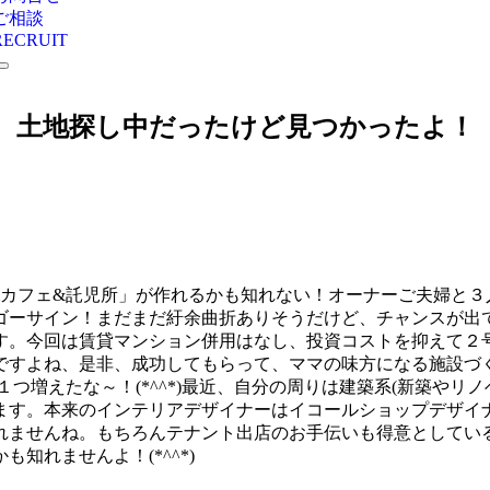
ご相談
RECRUIT
土地探し中だったけど見つかったよ！
&カフェ&託児所」が作れるかも知れない！オーナーご夫婦と３
ゴーサイン！まだまだ紆余曲折ありそうだけど、チャンスが出て
す。今回は賃貸マンション併用はなし、投資コストを抑えて２
すよね、是非、成功してもらって、ママの味方になる施設づくり
つ増えたな～！(*^^*)最近、自分の周りは建築系(新築やリ
ます。本来のインテリアデザイナーはイコールショップデザイ
れませんね。もちろんテナント出店のお手伝いも得意としている
知れませんよ！(*^^*)