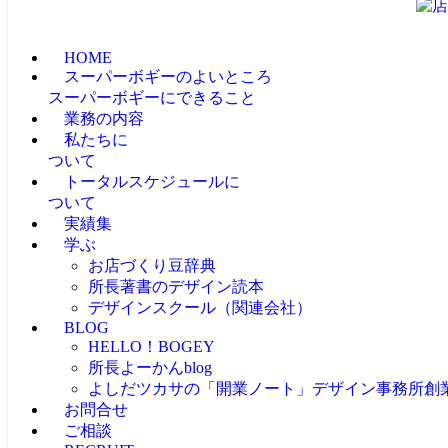
HOME
スーパーボギーのよいところ
スーパーボギーにできること
業務の内容
私たちに
ついて
トータルスケジュールに
ついて
実績集
学ぶ
お店づくり豆辞典
所長著書のデザイン読本
デザインスクール（関連会社）
BLOG
HELLO！BOGEY
所長よーかんblog
よしだツカサの「開業ノート」
デザイン事務所創
お問合せ
ご相談