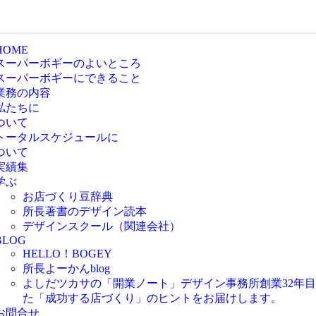
HOME
スーパーボギーのよいところ
スーパーボギーにできること
業務の内容
私たちに
ついて
トータルスケジュールに
ついて
実績集
学ぶ
お店づくり豆辞典
所長著書のデザイン読本
デザインスクール（関連会社）
BLOG
HELLO！BOGEY
所長よーかんblog
よしだツカサの「開業ノート」
デザイン事務所創業32年
た「成功する店づくり」のヒントをお届けします。
お問合せ