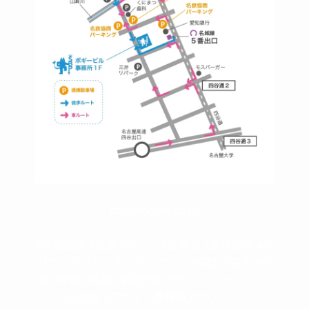
https://bogey.co.jp/
#店舗設計 #店舗 #カフェ #飲食店 #歯科医院 #ク
リニック #デンタルクリニック #開業 #開店 #外
装 #外観 #看板 #看板企画 #デザイン #センスの
いい #名古屋 #デザイン事務所 #カウンセリング