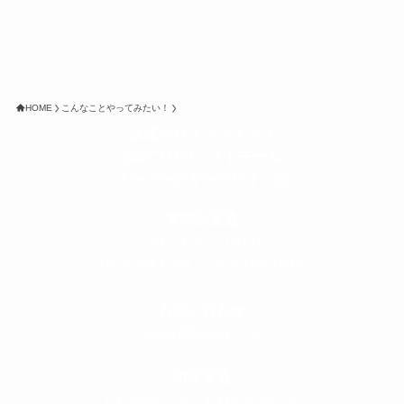
HOME
こんなことやってみたい！
株式会社グラフィッコ
設計プロジェクトチーム
スーパーボギーデザイン室
＜
事務所直通
＞
平日 9:00 ～18:00
0120-89-1343
／
052-789-1343
＜
お問い合わせ
＞
super@bogey.co.jp
＜
所長直通
＞
土日祝他いつでも対応可能です