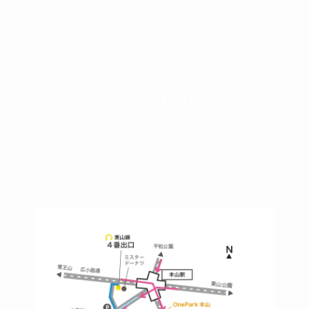
090-3302-6493
yossan.bogey@docomo.ne.jp
＜
アクセス
＞
〒464-0817
名古屋市千種区見附町1-3-4 ボギービル1F
≫ Google map
本山駅 4番出口より徒歩２分！
※お車の方は 近隣のコインパーキングを
ご利用ください