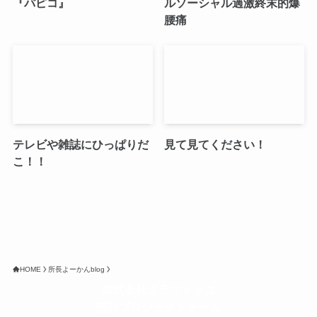
『パピコ』
ルソーシャル過激終末的爆
腰痛
テレビや雑誌にひっぱりだ
見て見てください！
こ！！
HOME
所長よーかんblog
株式会社グラフィッコ
設計プロジェクトチーム