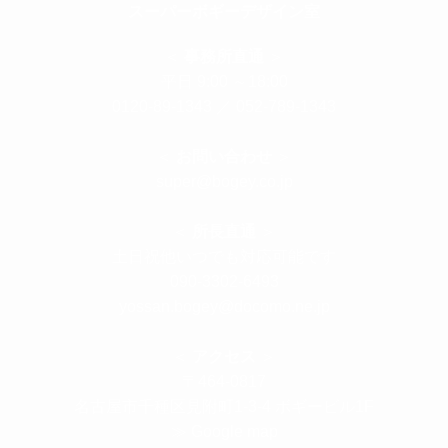
スーパーボギーデザイン室
＜
事務所直通
＞
平日 9:00 ～18:00
0120-89-1343
／
052-789-1343
＜
お問い合わせ
＞
super@bogey.co.jp
＜
所長直通
＞
土日祝他いつでも対応可能です
090-3302-6493
yossan.bogey@docomo.ne.jp
＜
アクセス
＞
〒464-0817
名古屋市千種区見附町1-3-4 ボギービル1F
≫ Google map