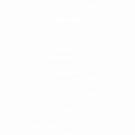
スーパーボギーデザイン室
＜
事務所直通
＞
平日 9:00 ～18:00
0120-89-1343
／
052-789-1343
＜
お問い合わせ
＞
super@bogey.co.jp
＜
所長直通
＞
土日祝他いつでも対応可能です
090-3302-6493
yossan.bogey@docomo.ne.jp
＜
アクセス
＞
〒464-0817
名古屋市千種区見附町1-3-4 ボギービル1F
≫ Google map