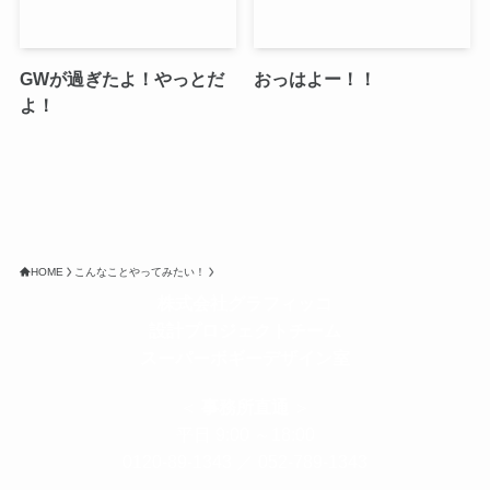
GWが過ぎたよ！やっとだ
おっはよー！！
よ！
HOME
こんなことやってみたい！
株式会社グラフィッコ
設計プロジェクトチーム
スーパーボギーデザイン室
＜
事務所直通
＞
平日 9:00 ～18:00
0120-89-1343
／
052-789-1343