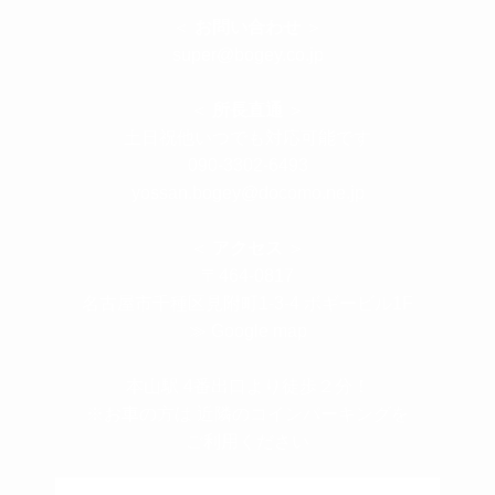
＜
お問い合わせ
＞
super@bogey.co.jp
＜
所長直通
＞
土日祝他いつでも対応可能です
090-3302-6493
yossan.bogey@docomo.ne.jp
＜
アクセス
＞
〒464-0817
名古屋市千種区見附町1-3-4 ボギービル1F
≫ Google map
本山駅 4番出口より徒歩２分！
※お車の方は 近隣のコインパーキングを
ご利用ください