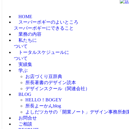
HOME
スーパーボギーのよいところ
スーパーボギーにできること
業務の内容
私たちに
ついて
トータルスケジュールに
ついて
実績集
学ぶ
お店づくり豆辞典
所長著書のデザイン読本
デザインスクール（関連会社）
BLOG
HELLO！BOGEY
所長よーかんblog
よしだツカサの「開業ノート」
デザイン事務所創
お問合せ
ご相談