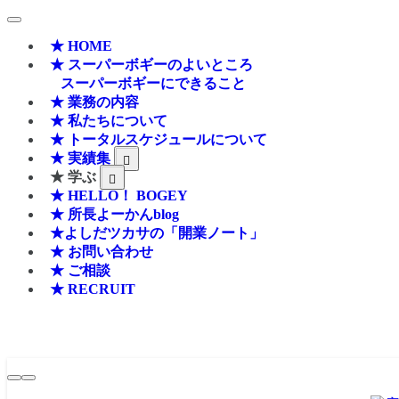
★ HOME
★ スーパーボギーのよいところ
スーパーボギーにできること
★ 業務の内容
★ 私たちについて
★ トータルスケジュールについて
★ 実績集
★ 学ぶ
★ HELLO！ BOGEY
★ 所長よーかんblog
★よしだツカサの「開業ノート」
★ お問い合わせ
★ ご相談
★ RECRUIT