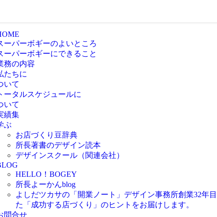
HOME
スーパーボギーのよいところ
スーパーボギーにできること
業務の内容
私たちに
ついて
トータルスケジュールに
ついて
実績集
学ぶ
お店づくり豆辞典
所長著書のデザイン読本
デザインスクール（関連会社）
BLOG
HELLO！BOGEY
所長よーかんblog
よしだツカサの「開業ノート」
デザイン事務所創業32年
た「成功する店づくり」のヒントをお届けします。
お問合せ