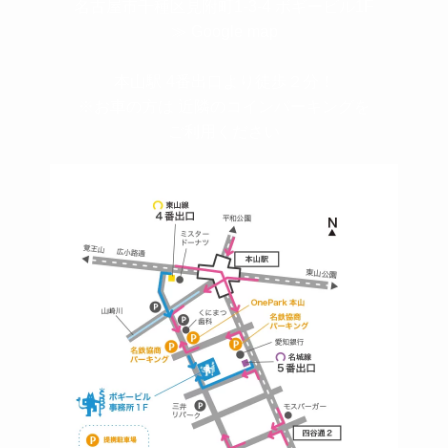
名古屋市千種区見附町1-3-4 ボギービル1F
≫ Google map
本山駅 4番出口より徒歩２分！
※お車の方は 近隣のコインパーキングを
ご利用ください