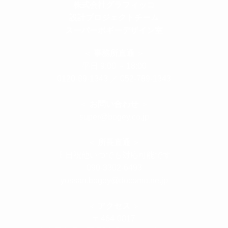
株式会社グラフィッコ
設計プロジェクトチーム
スーパーボギーデザイン室
＜
事務所直通
＞
平日 9:00 ～18:00
0120-89-1343
／
052-789-1343
＜
お問い合わせ
＞
super@bogey.co.jp
＜
所長直通
＞
土日祝他いつでも対応可能です
090-3302-6493
yossan.bogey@docomo.ne.jp
＜
アクセス
＞
〒464-0817