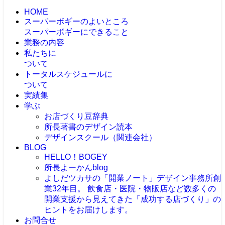
HOME
スーパーボギーのよいところ
スーパーボギーにできること
業務の内容
私たちに
ついて
トータルスケジュールに
ついて
実績集
学ぶ
お店づくり豆辞典
所長著書のデザイン読本
デザインスクール（関連会社）
BLOG
HELLO！BOGEY
所長よーかんblog
よしだツカサの「開業ノート」
デザイン事務所創
業32年目。 飲食店・医院・物販店など数多くの
開業支援から見えてきた「成功する店づくり」の
ヒントをお届けします。
お問合せ