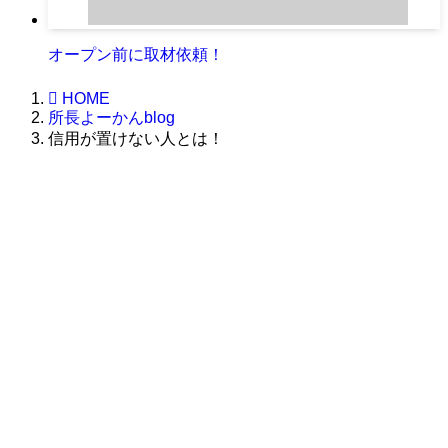
オープン前に取材依頼！
HOME
所長よーかんblog
信用が置けない人とは！
株式会社グラフィッコ
設計プロジェクトチーム
スーパーボギーデザイン室
＜
事務所直通
＞
平日 9:00 ～18:00
0120-89-1343
／
052-789-1343
＜
お問い合わせ
＞
super@bogey.co.jp