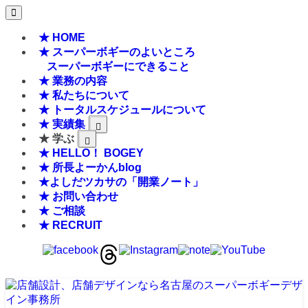
★ HOME
★ スーパーボギーのよいところ
スーパーボギーにできること
★ 業務の内容
★ 私たちについて
★ トータルスケジュールについて
★ 実績集
★ 学ぶ
★ HELLO！ BOGEY
★ 所長よーかんblog
★よしだツカサの「開業ノート」
★ お問い合わせ
★ ご相談
★ RECRUIT