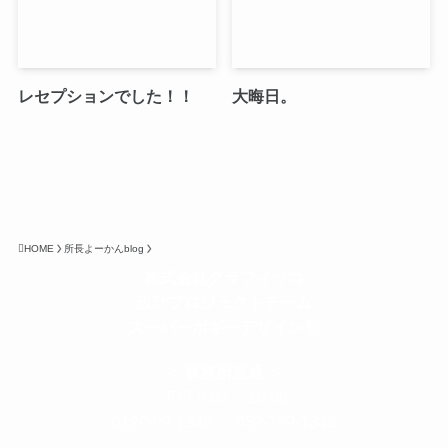
レセプションでした！！
大晦日。
HOME
所長よーかんblog
株式会社グラフィッコ
設計プロジェクトチーム
スーパーボギーデザイン室
＜
事務所直通
＞
平日 9:00 ～18:00
0120-89-1343
／
052-789-1343