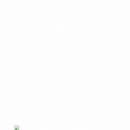
＜
お問い合わせ
＞
super@bogey.co.jp
＜
所長直通
＞
土日祝他いつでも対応可能です
090-3302-6493
yossan.bogey@docomo.ne.jp
＜
アクセス
＞
〒464-0817
名古屋市千種区見附町1-3-4 ボギービル1F
≫ Google map
本山駅 4番出口より徒歩２分！
※お車の方は 近隣のコインパーキングを
ご利用ください