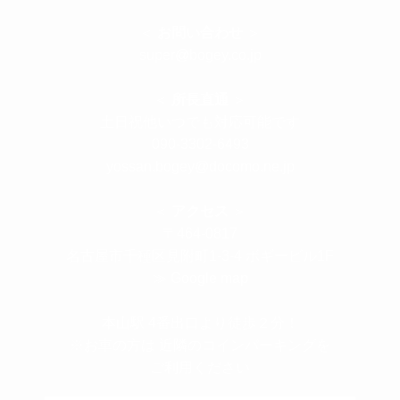
＜
お問い合わせ
＞
super@bogey.co.jp
＜
所長直通
＞
土日祝他いつでも対応可能です
090-3302-6493
yossan.bogey@docomo.ne.jp
＜
アクセス
＞
〒464-0817
名古屋市千種区見附町1-3-4 ボギービル1F
≫ Google map
本山駅 4番出口より徒歩２分！
※お車の方は 近隣のコインパーキングを
ご利用ください