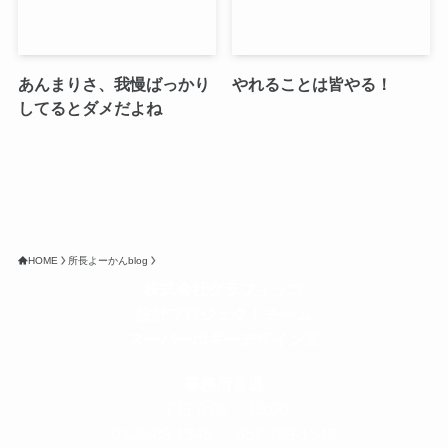
あんまりさ、我慢ばっかり
やれることは皆やる！
してるとダメだよね
HOME
所長よーかんblog
株式会社グラフィッコ
設計プロジェクトチーム
スーパーボギーデザイン室
＜
事務所直通
＞
平日 9:00 ～18:00
0120-89-1343
／
052-789-1343