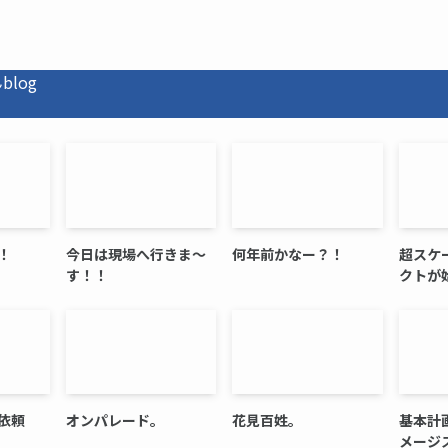
log
！
今日は現場へ行きま〜
何年前かなー？！
超スケ
す！！
クトが
依頼
オンパレード。
花見百姓。
基本計
メージ