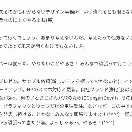
来るのかもわからないデザイン事務所、いつ潰れるとも限らな
業なのによくやるよね(笑)
って行くでしょう、あまり考えないんだ、考えたって仕方ない
ってたって未来が開くわけでもないしさ。
バーは揃った、やりたいことやるさ！ みんなで頑張って行こう！！
プレゼン。サンプル依頼(新しいモノを探しておかないと)。イ
ードアップ。HPのスマホ対応と更新。自社ブランド強化(女の
GariGari、男の子とおじさんパパのためにGongariDevil)。
、グラフィックとウェブだけの単独受注。などなど。この中で
を発表し続けることかな。みんなで頑張りますよ！(*^^*) 好
から頑張って当たり前、よっしゃぁ～、やるぞ！(*^^*)