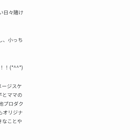
い日々賭け
し、小っち
(*^^*)
メージスケ
子とママの
その他プロダク
もオリジナ
きなことや