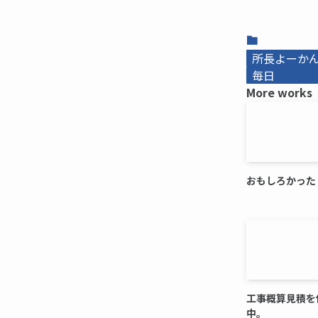
所長よーかんb
毎日
More works
おもしろかった
工事概算見積を
中。