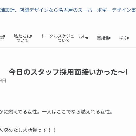
私たちに
トータルスケジュールに
容
実績集
学ぶ
ついて
ついて
今日のスタッフ採用面接いかった～!
9日
かに燃えてる女性。一人はここでなら燃えれる女性。
人決めたし大所帯っす！！