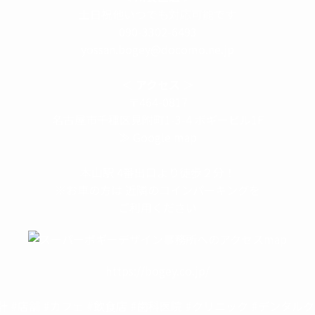
土日祝他いつでも対応可能です
090-3302-6493
yossan.bogey@docomo.ne.jp
＜
アクセス
＞
〒464-0817
名古屋市千種区見附町1-3-4 ボギービル1F
≫ Google map
本山駅 4番出口より徒歩２分！
※お車の方は 近隣のコインパーキングを
ご利用ください
https://bogey.co.jp/
計 #店舗 #カフェ #飲食店 #歯科医院 #クリニック #デンタル