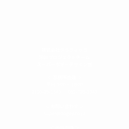
株式会社グラフィッコ
設計プロジェクトチーム
スーパーボギーデザイン室
＜
事務所直通
＞
平日 9:00 ～18:00
0120-89-1343
／
052-789-1343
＜
お問い合わせ
＞
super@bogey.co.jp
＜
所長直通
＞