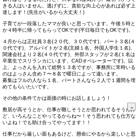
きる人はいません。逃げずに、貪欲な向上心があれば必ず上
達します！(先生がいるから大丈夫！)
子育てが一段落したママが良いと思っています。午後５時と
か４時半に帰ってもらってOKです(平日毎日でもOKです)。
４月からは正社員３名(２０代、３０代です)、パート３名(４
０代です)、アルバイトが２名(主婦１名、外国人学生１名)、
関連会社より２名(４０代です)、外部スタッフが２名(１名は
卒業生でスリランカにいます、CADオペレーターです)。以
上、よっさんを入れて総勢１３名ですが、事務所に常時いる
のはよっさん含め７〜８名で曜日によって違います。
募集はフルの人なら１名、パートさんなら２人で１週間を埋
めてもらいたいです。
その他の条件てかは面接の時にお話しましょう！
敷居が高そうとか、仕事が難しそうとか思われてるそうだけ
ど、いろんなことやってるからね〜！そう思われても仕方な
いよね！でも助け合ってやってます！！
仕事だから厳しい面もあるけど、懸命にやるから楽しいと思