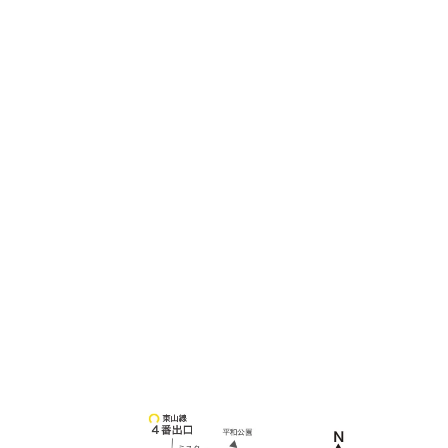
土日祝他いつでも対応可能です
090-3302-6493
yossan.bogey@docomo.ne.jp
＜
アクセス
＞
〒464-0817
名古屋市千種区見附町1-3-4 ボギービル1F
≫ Google map
本山駅 4番出口より徒歩２分！
※お車の方は 近隣のコインパーキングを
ご利用ください