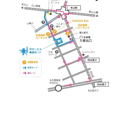
https://bogey.co.jp/
#店舗設計 #店舗 #カフェ #飲食店 #歯科医院 #クリ