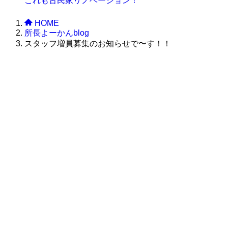
これも古民家リノベーション！
HOME
所長よーかんblog
スタッフ増員募集のお知らせで〜す！！
株式会社グラフィッコ
設計プロジェクトチーム
スーパーボギーデザイン室
＜
事務所直通
＞
平日 9:00 ～18:00
0120-89-1343
／
052-789-1343
＜
お問い合わせ
＞
super@bogey.co.jp
＜
所長直通
＞