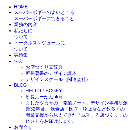
HOME
スーパーボギーのよいところ
スーパーボギーにできること
業務の内容
私たちに
ついて
トータルスケジュールに
ついて
実績集
学ぶ
お店づくり豆辞典
所長著書のデザイン読本
デザインスクール（関連会社）
BLOG
HELLO！BOGEY
所長よーかんblog
よしだツカサの「開業ノート」
デザイン事務所創
業32年目。 飲食店・医院・物販店など数多くの
開業支援から見えてきた「成功する店づくり」の
ヒントをお届けします。
お問合せ