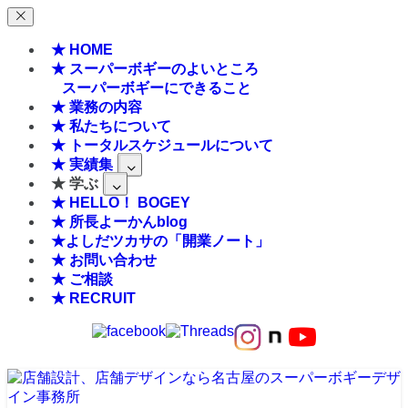
★ HOME
★ スーパーボギーのよいところ
スーパーボギーにできること
★ 業務の内容
★ 私たちについて
★ トータルスケジュールについて
★ 実績集
★ 学ぶ
★ HELLO！ BOGEY
★ 所長よーかんblog
★よしだツカサの「開業ノート」
★ お問い合わせ
★ ご相談
★ RECRUIT