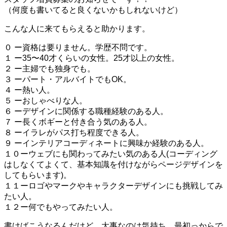
（何度も書いてると良くないかもしれないけど）
こんな人に来てもらえると助かります。
０ ー資格は要りません。学歴不問です。
１ ー35〜40才くらいの女性。25才以上の女性。
２ ー主婦でも独身でも。
３ ーパート・アルバイトでもOK。
４ ー熱い人。
５ ーおしゃべりな人。
６ ーデザインに関係する職種経験のある人。
７ ー長くボギーと付き合う気のある人。
８ ーイラレがパス打ち程度できる人。
９ ーインテリアコーディネートに興味か経験のある人。
１０ーウェブにも関わってみたい気のある人(コーディング
はしなくてよくて、基本知識を付けながらページデザインを
してもらいます)。
１１ーロゴやマークやキャラクターデザインにも挑戦してみ
たい人。
１２ー何でもやってみたい人。
書けばこうなるんだけど、大事なのは気持ち。最初っからで