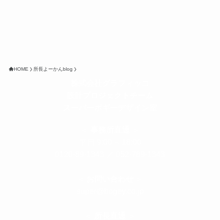
HOME
所長よーかんblog
株式会社グラフィッコ
設計プロジェクトチーム
スーパーボギーデザイン室
＜
事務所直通
＞
平日 9:00 ～18:00
0120-89-1343
／
052-789-1343
＜
お問い合わせ
＞
super@bogey.co.jp
＜
所長直通
＞