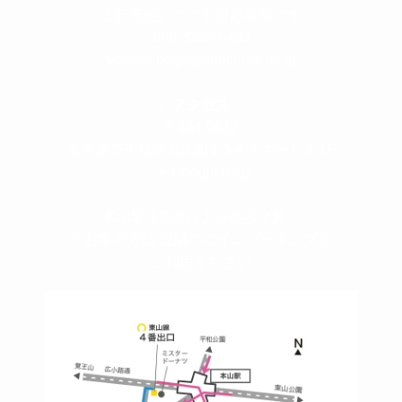
土日祝他いつでも対応可能です
090-3302-6493
yossan.bogey@docomo.ne.jp
＜
アクセス
＞
〒464-0817
名古屋市千種区見附町1-3-4 ボギービル1F
≫ Google map
本山駅 4番出口より徒歩２分！
※お車の方は 近隣のコインパーキングを
ご利用ください