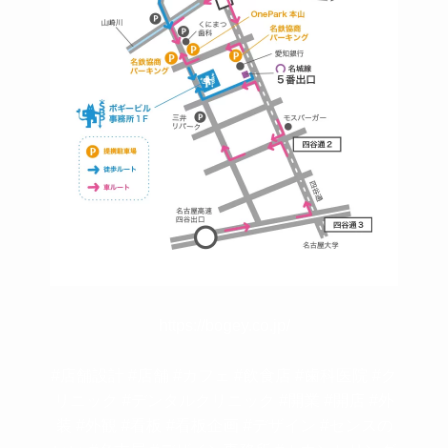
https://bogey.co.jp/
#店舗設計 #店舗 #カフェ #飲食店 #歯科医院 #ク
リニック #デンタルクリニック #開業 #開店 #外
装 #外観 #看板 #看板企画 #デザイン #センスの