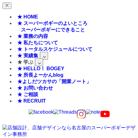
★ HOME
★ スーパーボギーのよいところ
スーパーボギーにできること
★ 業務の内容
★ 私たちについて
★ トータルスケジュールについて
★ 実績集
★ 学ぶ
★ HELLO！ BOGEY
★ 所長よーかんblog
★よしだツカサの「開業ノート」
★ お問い合わせ
★ ご相談
★ RECRUIT