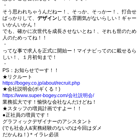
・
そう思われちゃうんだねー！、そっか、そっかー！、打合せ
ばっかりして、
デザイン
してる雰囲気がないらしい！ギャー
いかんいかん！
でも、確かに次世代を成長させないとね！、それも世のため
人のためってね！！
・
ってな事で求人を正式に開始ー！マイナビってのに載せるら
しい！、１月初旬まで！
・
PS：お知らせでーす！！
★リクルート
https://bogey.co.jp/about/recruit.php
★会社説明会(ボギくる！)
https://www.super-bogey.com/会社説明会/
業務拡大です！愉快な会社なんだけどね！
★スタッフの増員計画ですよー！！
●正社員の増員です！
グラフィックデザイナーのアシスタント
(でも社会人&実務経験のないのは今回はダメ
だかんね！)＊イラレ必須