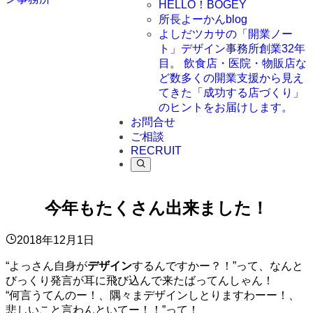
HELLO！BOGEY
所長よーかんblog
よしだツカサの「開業ノー
ト」
デザイン事務所創業32年
目。 飲食店・医院・物販店な
ど数多くの開業支援から見え
てきた「成功する店づくり」
のヒントをお届けします。
お問合せ
ご相談
RECRUIT
今年もたくさん出来ました！
2018年12月1日
“よっさん自身が
デザイン
するんですかー？！”って、なんと
びっくり発言が耳に飛び込んで来たばってんしゃん！
“何言うてんのー！、隅々まデザインしとりますわーー！、
悲しいこと言わんといてー！！”って！