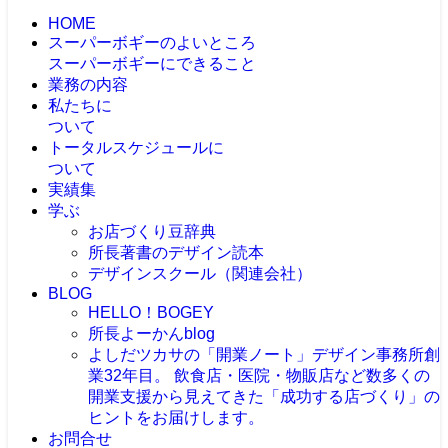
HOME
スーパーボギーのよいところ
スーパーボギーにできること
業務の内容
私たちに
ついて
トータルスケジュールに
ついて
実績集
学ぶ
お店づくり豆辞典
所長著書のデザイン読本
デザインスクール（関連会社）
BLOG
HELLO！BOGEY
所長よーかんblog
よしだツカサの「開業ノート」
デザイン事務所創
業32年目。 飲食店・医院・物販店など数多くの
開業支援から見えてきた「成功する店づくり」の
ヒントをお届けします。
お問合せ