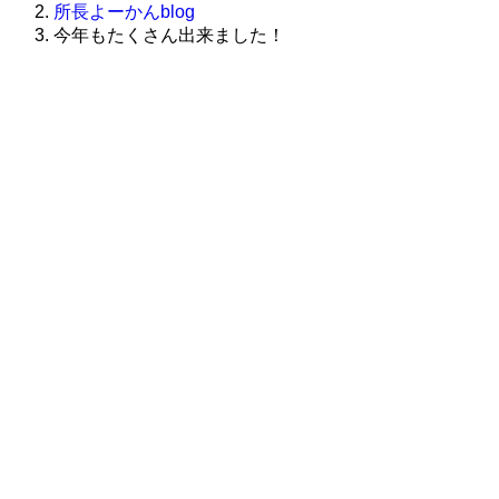
所長よーかんblog
今年もたくさん出来ました！
株式会社グラフィッコ
設計プロジェクトチーム
スーパーボギーデザイン室
＜
事務所直通
＞
平日 9:00 ～18:00
0120-89-1343
／
052-789-1343
＜
お問い合わせ
＞
super@bogey.co.jp
＜
所長直通
＞
土日祝他いつでも対応可能です
090-3302-6493