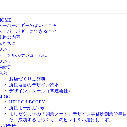
HOME
スーパーボギーのよいところ
スーパーボギーにできること
業務の内容
私たちに
ついて
トータルスケジュールに
ついて
実績集
学ぶ
お店づくり豆辞典
所長著書のデザイン読本
デザインスクール（関連会社）
BLOG
HELLO！BOGEY
所長よーかんblog
よしだツカサの「開業ノート」
デザイン事務所創業32年
た「成功する店づくり」のヒントをお届けします。
お問合せ