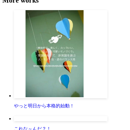
More works
やっと明日から本格的始動！
これな～んだ？！