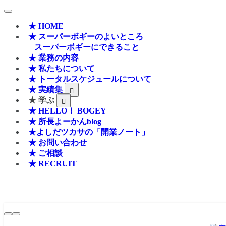
★ HOME
★ スーパーボギーのよいところ
スーパーボギーにできること
★ 業務の内容
★ 私たちについて
★ トータルスケジュールについて
★ 実績集
★ 学ぶ
★ HELLO！ BOGEY
★ 所長よーかんblog
★よしだツカサの「開業ノート」
★ お問い合わせ
★ ご相談
★ RECRUIT