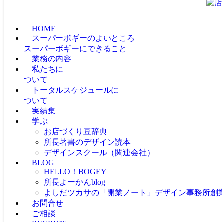
HOME
スーパーボギーのよいところ
スーパーボギーにできること
業務の内容
私たちに
ついて
トータルスケジュールに
ついて
実績集
学ぶ
お店づくり豆辞典
所長著書のデザイン読本
デザインスクール（関連会社）
BLOG
HELLO！BOGEY
所長よーかんblog
よしだツカサの「開業ノート」
デザイン事務所創
お問合せ
ご相談