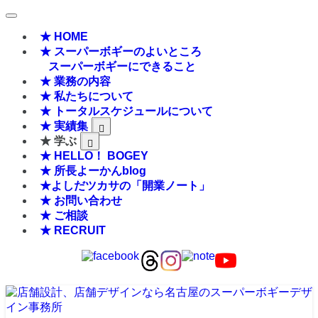
★ HOME
★ スーパーボギーのよいところ
スーパーボギーにできること
★ 業務の内容
★ 私たちについて
★ トータルスケジュールについて
★ 実績集
★ 学ぶ
★ HELLO！ BOGEY
★ 所長よーかんblog
★よしだツカサの「開業ノート」
★ お問い合わせ
★ ご相談
★ RECRUIT