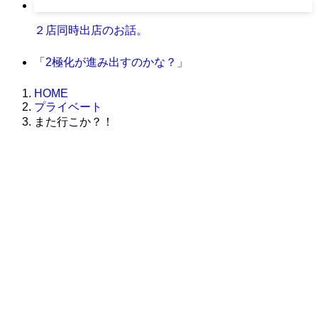
２店同時出店のお話。
「2極化が進み出すのかな？」
HOME
プライベート
また行こか？！
株式会社グラフィッコ
設計プロジェクトチーム
スーパーボギーデザイン室
＜
事務所直通
＞
平日 9:00 ～18:00
0120-89-1343
／
052-789-1343
＜
お問い合わせ
＞