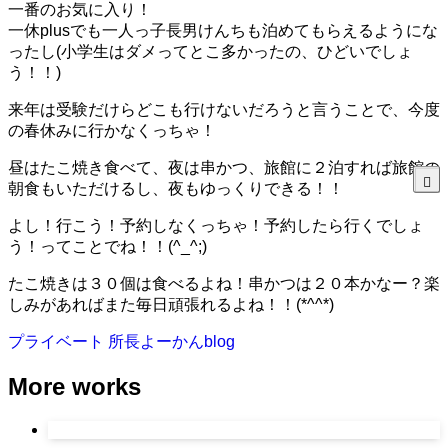
一番のお気に入り！
一休plusでも一人っ子長男けんちも泊めてもらえるようにな
ったし(小学生はダメってとこ多かったの、ひどいでしょ
う！！)
来年は受験だけらどこも行けないだろうと言うことで、今度
の春休みに行かなくっちゃ！
昼はたこ焼き食べて、夜は串かつ、旅館に２泊すれば旅館の
朝食もいただけるし、夜もゆっくりできる！！
よし！行こう！予約しなくっちゃ！予約したら行くでしょ
う！ってことでね！！(^_^;)
たこ焼きは３０個は食べるよね！串かつは２０本かなー？楽
しみがあればまた毎日頑張れるよね！！(*^^*)
プライベート
所長よーかんblog
More works