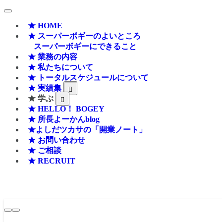
★ HOME
★ スーパーボギーのよいところ
スーパーボギーにできること
★ 業務の内容
★ 私たちについて
★ トータルスケジュールについて
★ 実績集
★ 学ぶ
★ HELLO！ BOGEY
★ 所長よーかんblog
★よしだツカサの「開業ノート」
★ お問い合わせ
★ ご相談
★ RECRUIT