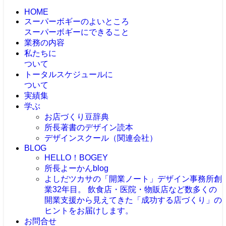
HOME
スーパーボギーのよいところ
スーパーボギーにできること
業務の内容
私たちに
ついて
トータルスケジュールに
ついて
実績集
学ぶ
お店づくり豆辞典
所長著書のデザイン読本
デザインスクール（関連会社）
BLOG
HELLO！BOGEY
所長よーかんblog
よしだツカサの「開業ノート」
デザイン事務所創
業32年目。 飲食店・医院・物販店など数多くの
開業支援から見えてきた「成功する店づくり」の
ヒントをお届けします。
お問合せ