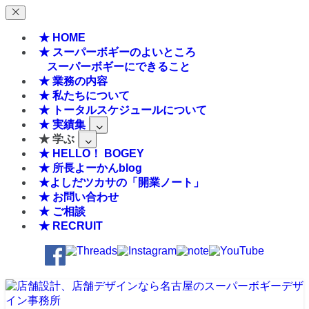
★ HOME
★ スーパーボギーのよいところ
スーパーボギーにできること
★ 業務の内容
★ 私たちについて
★ トータルスケジュールについて
★ 実績集
★ 学ぶ
★ HELLO！ BOGEY
★ 所長よーかんblog
★よしだツカサの「開業ノート」
★ お問い合わせ
★ ご相談
★ RECRUIT