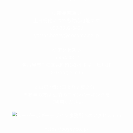
＜
所長直通
＞
土日祝他いつでも対応可能です
090-3302-6493
yossan.bogey@docomo.ne.jp
＜
アクセス
＞
〒464-0817
名古屋市千種区見附町1-3-4 ボギービル1F
≫ Google map
本山駅 4番出口より徒歩２分！
※お車の方は 近隣のコインパーキングを
ご利用ください
https://bogey.co.jp/