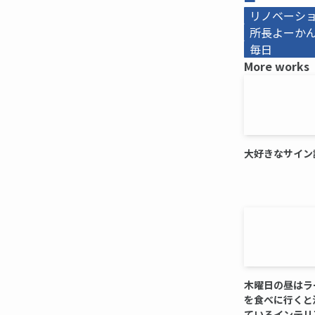
リノベーシ
所長よーかんb
毎日
More works
大好きなサイン
木曜日の昼はラ
を食べに行くと
ているインテリ