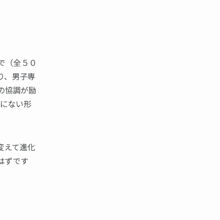
で（全５０
り、男子専
の協調が励
でにない形
変えて進化
はずです