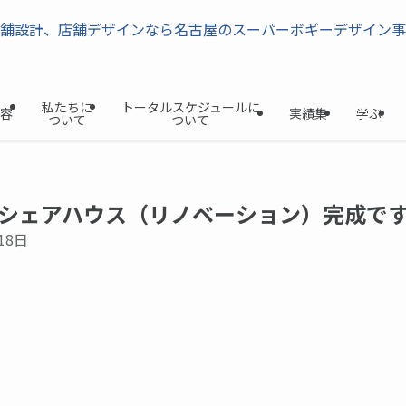
私たちに
トータルスケジュールに
容
実績集
学ぶ
ついて
ついて
シェアハウス（リノベーション）完成で
18日