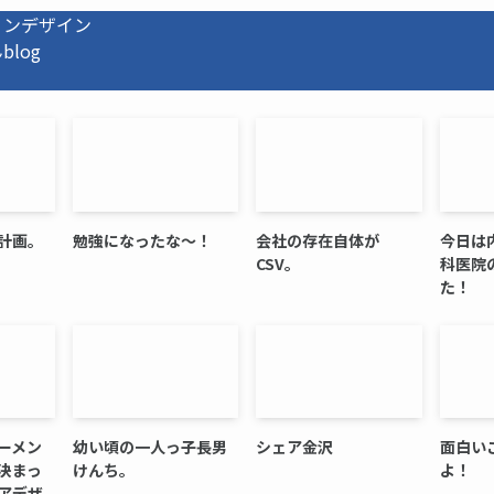
ョンデザイン
log
計画。
勉強になったな～！
会社の存在自体が
今日は
CSV。
科医院
た！
ーメン
幼い頃の一人っ子長男
シェア金沢
面白い
決まっ
けんち。
よ！
アデザ