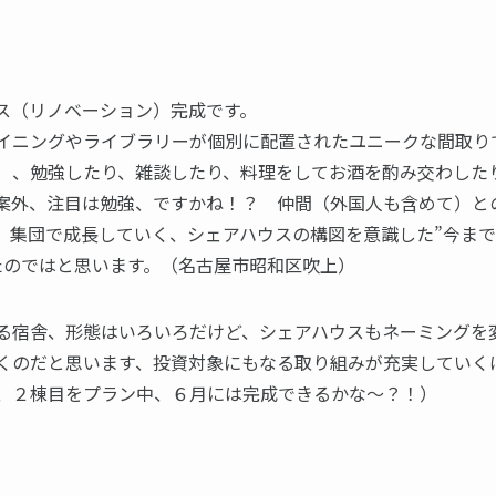
ス（リノベーション）完成です。
イニングやライブラリーが個別に配置されたユニークな間取り
）、勉強したり、雑談したり、料理をしてお酒を酌み交わした
案外、注目は勉強、ですかね！？ 仲間（外国人も含めて）と
、集団で成長していく、シェアハウスの構図を意識した”今ま
たのではと思います。（名古屋市昭和区吹上）
る宿舎、形態はいろいろだけど、シェアハウスもネーミングを
くのだと思います、投資対象にもなる取り組みが充実していく
、２棟目をプラン中、６月には完成できるかな～？！）