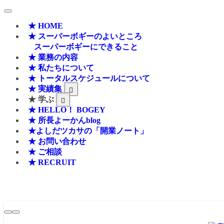
★ HOME
★ スーパーボギーのよいところ
スーパーボギーにできること
★ 業務の内容
★ 私たちについて
★ トータルスケジュールについて
★ 実績集
★ 学ぶ
★ HELLO！ BOGEY
★ 所長よーかんblog
★よしだツカサの「開業ノート」
★ お問い合わせ
★ ご相談
★ RECRUIT