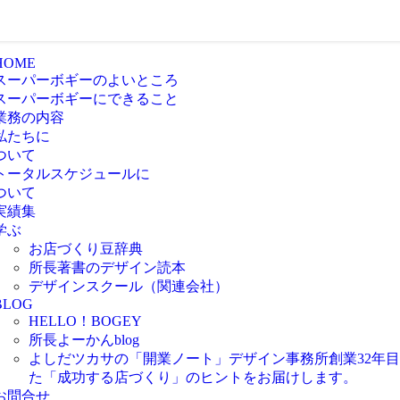
HOME
スーパーボギーのよいところ
スーパーボギーにできること
業務の内容
私たちに
ついて
トータルスケジュールに
ついて
実績集
学ぶ
お店づくり豆辞典
所長著書のデザイン読本
デザインスクール（関連会社）
BLOG
HELLO！BOGEY
所長よーかんblog
よしだツカサの「開業ノート」
デザイン事務所創業32年
た「成功する店づくり」のヒントをお届けします。
お問合せ