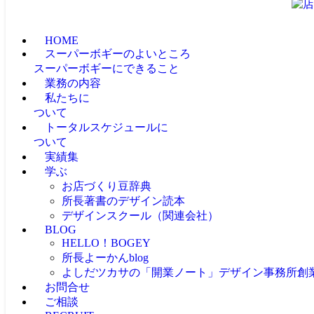
HOME
スーパーボギーのよいところ
スーパーボギーにできること
業務の内容
私たちに
ついて
トータルスケジュールに
ついて
実績集
学ぶ
お店づくり豆辞典
所長著書のデザイン読本
デザインスクール（関連会社）
BLOG
HELLO！BOGEY
所長よーかんblog
よしだツカサの「開業ノート」
デザイン事務所創
お問合せ
ご相談