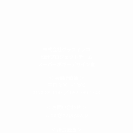
株式会社グラフィッコ
設計プロジェクトチーム
スーパーボギーデザイン室
＜
事務所直通
＞
平日 9:00 ～18:00
0120-89-1343
／
052-789-1343
＜
お問い合わせ
＞
super@bogey.co.jp
＜
所長直通
＞