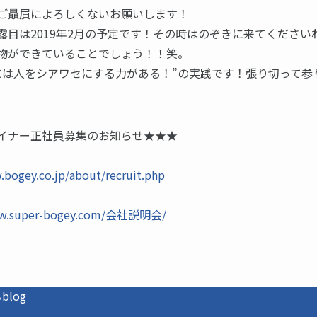
ご贔屓によろしくないお願いします！
露目は2019年2月の予定です！その時はのぞきに来てください
物ができていることでしょう！！笑。
には人をシアワセにする力がある！”の実践です！張り切って参
イナー正社員募集のお知らせ★★★
.bogey.co.jp/about/recruit.php
ww.super-bogey.com/会社説明会/
log