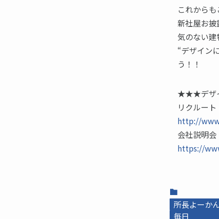
これからも
新社屋お披
気のない建
“デザイン
う！！
★★★デザ
リクルート
http://www
会社説明会
https://w
所長よーかんb
毎日