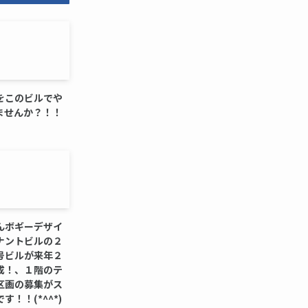
をこのビルでや
ませんか？！！
んボギーデザイ
ナントビルの２
号ビルが来年２
成！、１階のテ
区画の募集がス
す！！(*^^*)