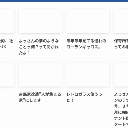
会的、社
よっさんの夢のような
毎年毎年見てる憧れの
保育所
ノづく
ことっ何？って聞かれ
ローランギャロス。
ってみ
たよ！
古民家改造”人が集まる
レトロガラス使うっ
よっさ
家”にします
と！
ンのテ
号、３
月に完
ナント
タートで