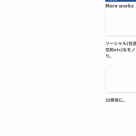
More works
ソーシャル(社
交的etc)なモ
り。
25周年に。