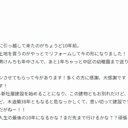
に引っ越して来たのがちょうど10年前。
土地を買うのがやっとでリフォームして今の形になりました！
男けんちも年中さんで、あと1年ちゃっと中区の幼稚園まで送
ンさせてもらって今があります！多くの方に感謝、大感謝です
す！
ら新社屋建設を始めることになり、この建物ともお別れだけど
ど、木造築38年ともなると危なっかしくて、思い切って建設で
だがねー！！
人生の最後の10年になるかな？まだ先まで行けるかな？？頑張