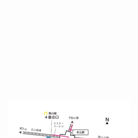
土日祝他いつでも対応可能です
090-3302-6493
yossan.bogey@docomo.ne.jp
＜
アクセス
＞
〒464-0817
名古屋市千種区見附町1-3-4 ボギービル1F
≫ Google map
本山駅 4番出口より徒歩２分！
※お車の方は 近隣のコインパーキングを
ご利用ください