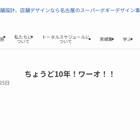
私たちに
トータルスケジュールに
容
実績集
学ぶ
ついて
ついて
ちょうど10年！ワーオ！！
25日