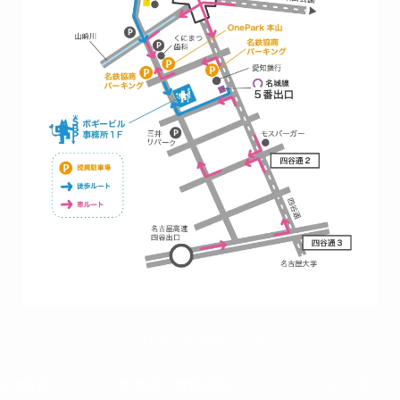
https://bogey.co.jp/
計 #店舗 #カフェ #飲食店 #歯科医院 #クリニック #デンタル