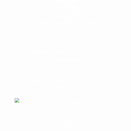
＜
所長直通
＞
土日祝他いつでも対応可能です
090-3302-6493
yossan.bogey@docomo.ne.jp
＜
アクセス
＞
〒464-0817
名古屋市千種区見附町1-3-4 ボギービル1F
≫ Google map
本山駅 4番出口より徒歩２分！
※お車の方は 近隣のコインパーキングを
ご利用ください
https://bogey.co.jp/