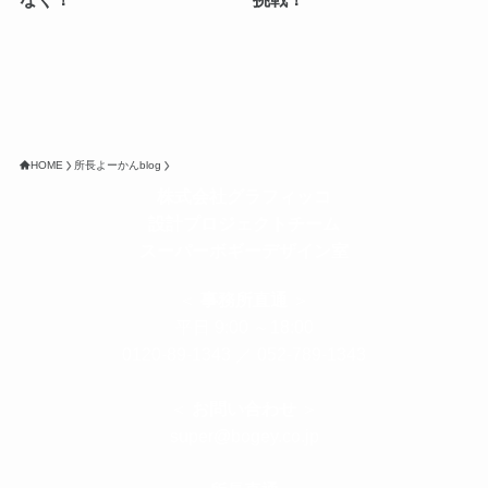
HOME
所長よーかんblog
株式会社グラフィッコ
設計プロジェクトチーム
スーパーボギーデザイン室
＜
事務所直通
＞
平日 9:00 ～18:00
0120-89-1343
／
052-789-1343
＜
お問い合わせ
＞
super@bogey.co.jp