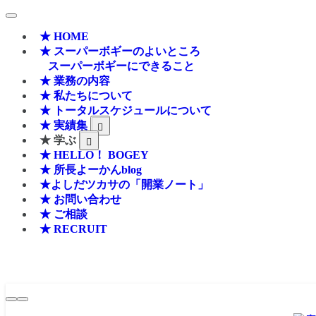
★ HOME
★ スーパーボギーのよいところ
スーパーボギーにできること
★ 業務の内容
★ 私たちについて
★ トータルスケジュールについて
★ 実績集
★ 学ぶ
★ HELLO！ BOGEY
★ 所長よーかんblog
★よしだツカサの「開業ノート」
★ お問い合わせ
★ ご相談
★ RECRUIT