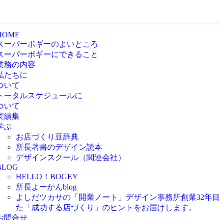
HOME
スーパーボギーのよいところ
スーパーボギーにできること
業務の内容
私たちに
ついて
トータルスケジュールに
ついて
実績集
学ぶ
お店づくり豆辞典
所長著書のデザイン読本
デザインスクール（関連会社）
BLOG
HELLO！BOGEY
所長よーかんblog
よしだツカサの「開業ノート」
デザイン事務所創業32年
た「成功する店づくり」のヒントをお届けします。
お問合せ