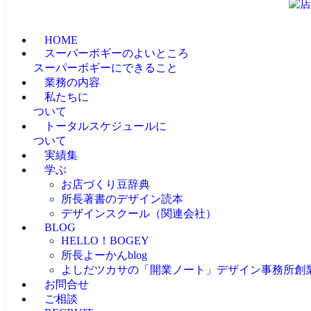
HOME
スーパーボギーのよいところ
スーパーボギーにできること
業務の内容
私たちに
ついて
トータルスケジュールに
ついて
実績集
学ぶ
お店づくり豆辞典
所長著書のデザイン読本
デザインスクール（関連会社）
BLOG
HELLO！BOGEY
所長よーかんblog
よしだツカサの「開業ノート」
デザイン事務所創
お問合せ
ご相談