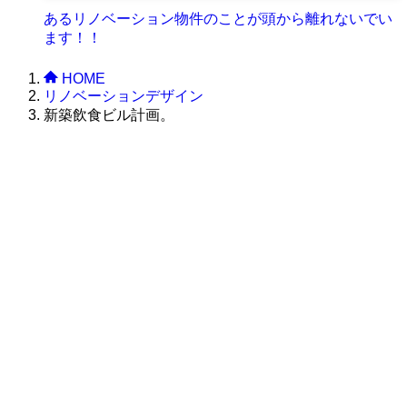
あるリノベーション物件のことが頭から離れないでい
ます！！
HOME
リノベーションデザイン
新築飲食ビル計画。
株式会社グラフィッコ
設計プロジェクトチーム
スーパーボギーデザイン室
＜
事務所直通
＞
平日 9:00 ～18:00
0120-89-1343
／
052-789-1343
＜
お問い合わせ
＞
super@bogey.co.jp