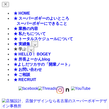
★ HOME
★ スーパーボギーのよいところ
スーパーボギーにできること
★ 業務の内容
★ 私たちについて
★ トータルスケジュールについて
★ 実績集
★ 学ぶ
★ HELLO！ BOGEY
★ 所長よーかんblog
★よしだツカサの「開業ノート」
★ お問い合わせ
★ ご相談
★ RECRUIT