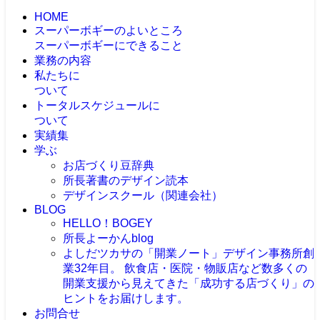
HOME
スーパーボギーのよいところ
スーパーボギーにできること
業務の内容
私たちに
ついて
トータルスケジュールに
ついて
実績集
学ぶ
お店づくり豆辞典
所長著書のデザイン読本
デザインスクール（関連会社）
BLOG
HELLO！BOGEY
所長よーかんblog
よしだツカサの「開業ノート」
デザイン事務所創
業32年目。 飲食店・医院・物販店など数多くの
開業支援から見えてきた「成功する店づくり」の
ヒントをお届けします。
お問合せ