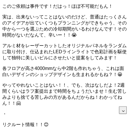
このご依頼は事件です！だはっ！ほぼ不可能だもん！
実は、出来ないってことはないのだけど、普通はたっくさん
のアイデアが出ていくつもプランニングができちゃう、その
中から一つを選ぶための冷却期間がいるわけなんです！その
時間がないだなんて、辛いー！！😭
アルミ材をレーザーカットしたオリジナルパネルをランダム
に取り付け、仕込まれたLEDラインライトで色彩計画を駆使
して独特に美しいビルにさせたいと提案をしてみます！
各フロアが高さ4000mmなら中2階も作れちゃう、これは面
白いデザインのショップデザインも生まれるかもね？！😀
やってやれないことはない！！、でも、次はなしだよ！2週
間くらいはラフ案提出まで時間をちょうだいませ！生む苦し
みよりも捨てる苦しみの方があるんだからね！わかってね
ん！！🤗
・
リクルート情報！！😊