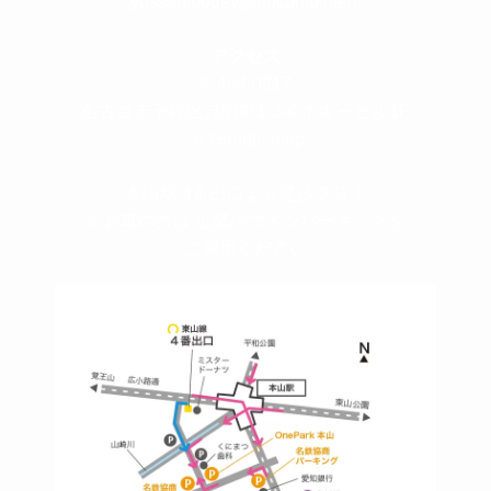
yossan.bogey@docomo.ne.jp
＜
アクセス
＞
〒464-0817
名古屋市千種区見附町1-3-4 ボギービル1F
≫ Google map
本山駅 4番出口より徒歩２分！
※お車の方は 近隣のコインパーキングを
ご利用ください