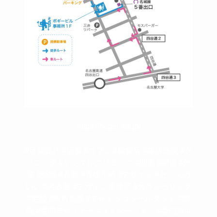
https://bogey.co.jp/
#店舗設計 #店舗 #カフェ #飲食店 #歯科医院 #ク
リニック #デンタルクリニック #開業 #開店 #外
装 #外観 #看板 #看板企画 #デザイン #センスの
いい #名古屋 #デザイン事務所 #カウンセリング
#相談 #無料相談 #デザインコンサルタント #開
院 #空間デザイナー #リノベーション #愛知県 #