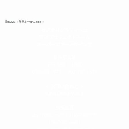
HOME
所長よーかんblog
株式会社グラフィッコ
設計プロジェクトチーム
スーパーボギーデザイン室
＜
事務所直通
＞
平日 9:00 ～18:00
0120-89-1343
／
052-789-1343
＜
お問い合わせ
＞
super@bogey.co.jp
＜
所長直通
＞
土日祝他いつでも対応可能です
090-3302-6493