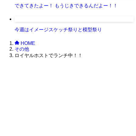
できてきたよー！ もうじきできるんだよー！！
今週はイメージスケッチ祭りと模型祭り
HOME
その他
ロイヤルホストでランチ中！！
株式会社グラフィッコ
設計プロジェクトチーム
スーパーボギーデザイン室
＜
事務所直通
＞
平日 9:00 ～18:00
0120-89-1343
／
052-789-1343
＜
お問い合わせ
＞