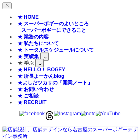
★ HOME
★ スーパーボギーのよいところ
スーパーボギーにできること
★ 業務の内容
★ 私たちについて
★ トータルスケジュールについて
★ 実績集
★ 学ぶ
★ HELLO！ BOGEY
★ 所長よーかんblog
★よしだツカサの「開業ノート」
★ お問い合わせ
★ ご相談
★ RECRUIT