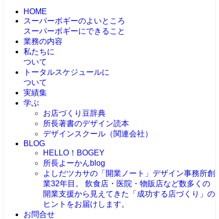
HOME
スーパーボギーのよいところ
スーパーボギーにできること
業務の内容
私たちに
ついて
トータルスケジュールに
ついて
実績集
学ぶ
お店づくり豆辞典
所長著書のデザイン読本
デザインスクール（関連会社）
BLOG
HELLO！BOGEY
所長よーかんblog
よしだツカサの「開業ノート」
デザイン事務所創
業32年目。 飲食店・医院・物販店など数多くの
開業支援から見えてきた「成功する店づくり」の
ヒントをお届けします。
お問合せ