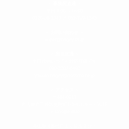
＜
事務所直通
＞
平日 9:00 ～18:00
0120-89-1343
／
052-789-1343
＜
お問い合わせ
＞
super@bogey.co.jp
＜
所長直通
＞
土日祝他いつでも対応可能です
090-3302-6493
yossan.bogey@docomo.ne.jp
＜
アクセス
＞
〒464-0817
名古屋市千種区見附町1-3-4 ボギービル1F
≫ Google map
本山駅 4番出口より徒歩２分！