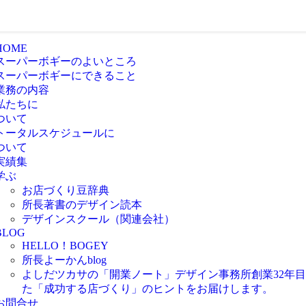
HOME
スーパーボギーのよいところ
スーパーボギーにできること
業務の内容
私たちに
ついて
トータルスケジュールに
ついて
実績集
学ぶ
お店づくり豆辞典
所長著書のデザイン読本
デザインスクール（関連会社）
BLOG
HELLO！BOGEY
所長よーかんblog
よしだツカサの「開業ノート」
デザイン事務所創業32年
た「成功する店づくり」のヒントをお届けします。
お問合せ