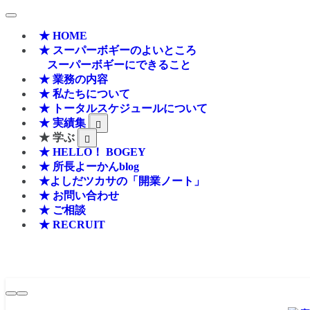
★ HOME
★ スーパーボギーのよいところ
スーパーボギーにできること
★ 業務の内容
★ 私たちについて
★ トータルスケジュールについて
★ 実績集
★ 学ぶ
★ HELLO！ BOGEY
★ 所長よーかんblog
★よしだツカサの「開業ノート」
★ お問い合わせ
★ ご相談
★ RECRUIT