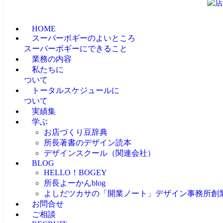
HOME
スーパーボギーのよいところ
スーパーボギーにできること
業務の内容
私たちに
ついて
トータルスケジュールに
ついて
実績集
学ぶ
お店づくり豆辞典
所長著書のデザイン読本
デザインスクール（関連会社）
BLOG
HELLO！BOGEY
所長よーかんblog
よしだツカサの「開業ノート」
デザイン事務所創
お問合せ
ご相談