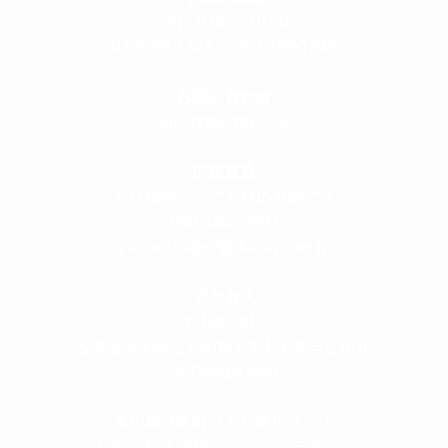
平日 9:00 ～18:00
0120-89-1343
／
052-789-1343
＜
お問い合わせ
＞
super@bogey.co.jp
＜
所長直通
＞
土日祝他いつでも対応可能です
090-3302-6493
yossan.bogey@docomo.ne.jp
＜
アクセス
＞
〒464-0817
名古屋市千種区見附町1-3-4 ボギービル1F
≫ Google map
本山駅 4番出口より徒歩２分！
※お車の方は 近隣のコインパーキングを