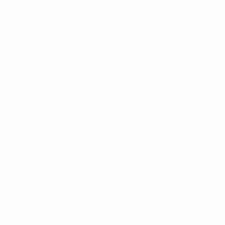
スーパーボギーデザイン室
＜
事務所直通
＞
平日 9:00 ～18:00
0120-89-1343
／
052-789-1343
＜
お問い合わせ
＞
super@bogey.co.jp
＜
所長直通
＞
土日祝他いつでも対応可能です
090-3302-6493
yossan.bogey@docomo.ne.jp
＜
アクセス
＞
〒464-0817
名古屋市千種区見附町1-3-4 ボギービル1F
≫ Google map