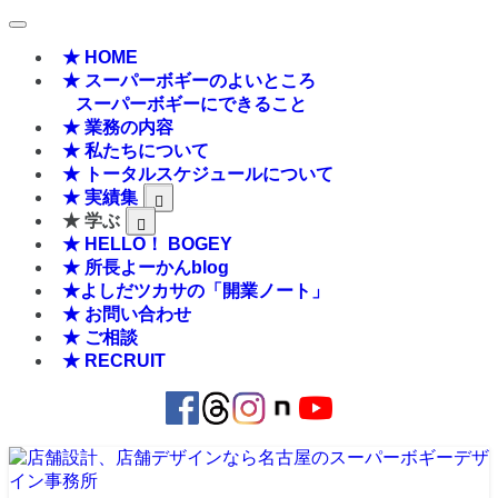
★ HOME
★ スーパーボギーのよいところ
スーパーボギーにできること
★ 業務の内容
★ 私たちについて
★ トータルスケジュールについて
★ 実績集
★ 学ぶ
★ HELLO！ BOGEY
★ 所長よーかんblog
★よしだツカサの「開業ノート」
★ お問い合わせ
★ ご相談
★ RECRUIT