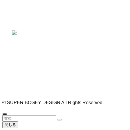
本山駅 4番出口より徒歩２分！
※お車の方は 近隣のコインパーキングを
ご利用ください
https://bogey.co.jp/
#店舗設計 #店舗 #カフェ #飲食店 #歯科医院 #クリ
ニック #デンタルクリニック #開業 #開店 #外装 #
外観 #看板 #看板企画 #デザイン #センスのいい #
名古屋 #デザイン事務所 #カウンセリング #相談 #
無料相談 #デザインコンサルタント #開院 #空間デ
ザイナー #リノベーション #愛知県 #岐阜県 #三重
県 #静岡県 #滋賀県
©
SUPER BOGEY DESIGN All Rights Reserved.
閉じる