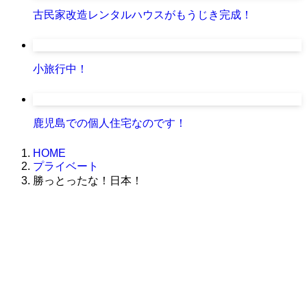
古民家改造レンタルハウスがもうじき完成！
小旅行中！
鹿児島での個人住宅なのです！
HOME
プライベート
勝っとったな！日本！
株式会社グラフィッコ
設計プロジェクトチーム
スーパーボギーデザイン室
＜
事務所直通
＞
平日 9:00 ～18:00
0120-89-1343
／
052-789-1343