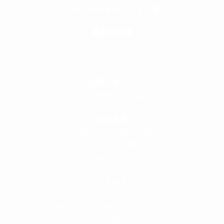
スーパーボギーデザイン室
＜
事務所直通
＞
平日 9:00 ～18:00
0120-89-1343
／
052-789-1343
＜
お問い合わせ
＞
super@bogey.co.jp
＜
所長直通
＞
土日祝他いつでも対応可能です
090-3302-6493
yossan.bogey@docomo.ne.jp
＜
アクセス
＞
〒464-0817
名古屋市千種区見附町1-3-4 ボギービル1F
≫ Google map