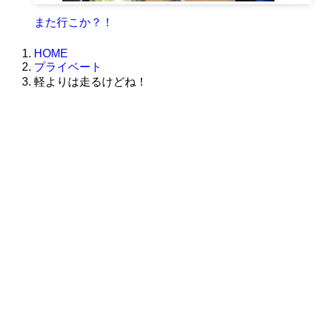
また行こか？！
HOME
プライベート
軽よりは走るけどね！
株式会社グラフィッコ
設計プロジェクトチーム
スーパーボギーデザイン室
＜
事務所直通
＞
平日 9:00 ～18:00
0120-89-1343
／
052-789-1343
＜
お問い合わせ
＞
super@bogey.co.jp