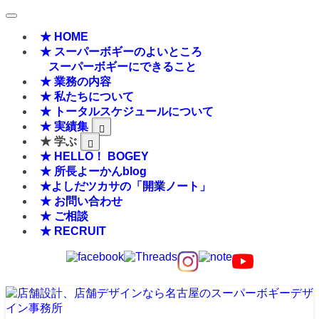
★ HOME
★ スーパーボギーのよいところ
スーパーボギーにできること
★ 業務の内容
★ 私たちについて
★ トータルスケジュールについて
★ 実績集
★ 学ぶ
★ HELLO！ BOGEY
★ 所長よーかんblog
★よしだツカサの「開業ノート」
★ お問い合わせ
★ ご相談
★ RECRUIT