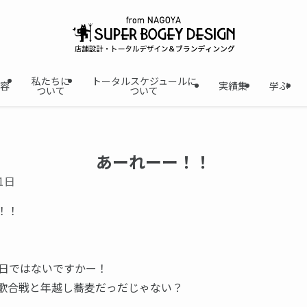
私たちに
トータルスケジュールに
容
実績集
学ぶ
ついて
ついて
あーれーー！！
1日
！！
1日ではないですかー！
歌合戦と年越し蕎麦だっだじゃない？