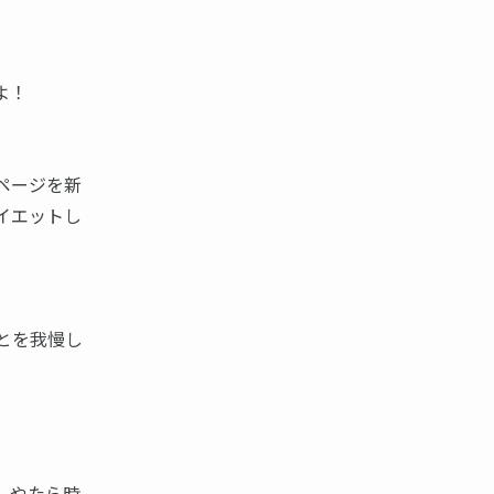
よ！
ページを新
イエットし
とを我慢し
、やたら時