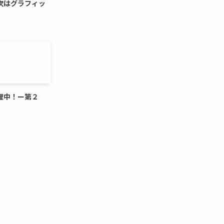
次はグラフィッ
理中！ー第２