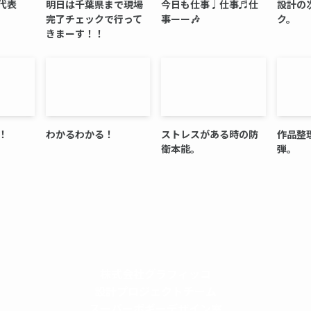
代表
明日は千葉県まで現場
今日も仕事♩仕事♬仕
設計の
完了チェックで行って
事ーー🎶
ク。
きまーす！！
！
わかるわかる！
ストレスがある時の防
作品整
衛本能。
弾。
株式会社グラフィッコ
設計プロジェクトチーム
スーパーボギーデザイン室