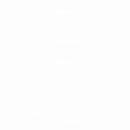
＜
事務所直通
＞
平日 9:00 ～18:00
0120-89-1343
／
052-789-1343
＜
お問い合わせ
＞
super@bogey.co.jp
＜
所長直通
＞
土日祝他いつでも対応可能です
090-3302-6493
yossan.bogey@docomo.ne.jp
＜
アクセス
＞
〒464-0817
名古屋市千種区見附町1-3-4 ボギービル1F
≫ Google map