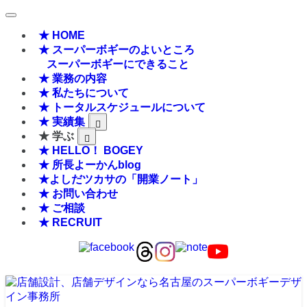
★ HOME
★ スーパーボギーのよいところ
スーパーボギーにできること
★ 業務の内容
★ 私たちについて
★ トータルスケジュールについて
★ 実績集
★ 学ぶ
★ HELLO！ BOGEY
★ 所長よーかんblog
★よしだツカサの「開業ノート」
★ お問い合わせ
★ ご相談
★ RECRUIT