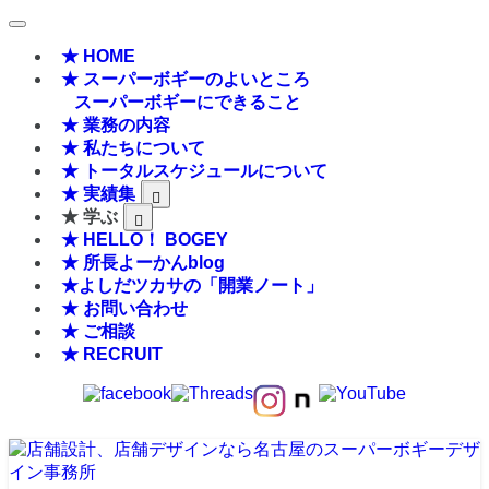
★ HOME
★ スーパーボギーのよいところ
スーパーボギーにできること
★ 業務の内容
★ 私たちについて
★ トータルスケジュールについて
★ 実績集
★ 学ぶ
★ HELLO！ BOGEY
★ 所長よーかんblog
★よしだツカサの「開業ノート」
★ お問い合わせ
★ ご相談
★ RECRUIT