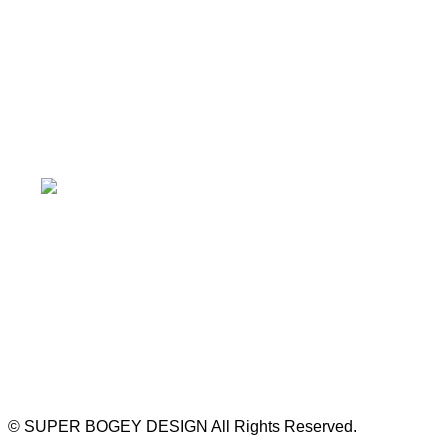
≫ Google map
本山駅 4番出口より徒歩２分！
※お車の方は 近隣のコインパーキングを
ご利用ください
https://bogey.co.jp/
#店舗設計 #店舗 #カフェ #飲食店 #歯科医院 #クリ
ニック #デンタルクリニック #開業 #開店 #外装 #
外観 #看板 #看板企画 #デザイン #センスのいい #
名古屋 #デザイン事務所 #カウンセリング #相談 #
無料相談 #デザインコンサルタント #開院 #空間デ
ザイナー #リノベーション #愛知県 #岐阜県 #三重
県 #静岡県 #滋賀県
©
SUPER BOGEY DESIGN All Rights Reserved.