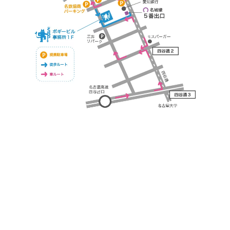
https://bogey.co.jp/
#店舗設計 #店舗 #カフェ #飲食店 #歯科医院 #クリ
ニック #デンタルクリニック #開業 #開店 #外装 #
外観 #看板 #看板企画 #デザイン #センスのいい #
名古屋 #デザイン事務所 #カウンセリング #相談 #
無料相談 #デザインコンサルタント #開院 #空間デ
ザイナー #リノベーション #愛知県 #岐阜県 #三重
県 #静岡県 #滋賀県