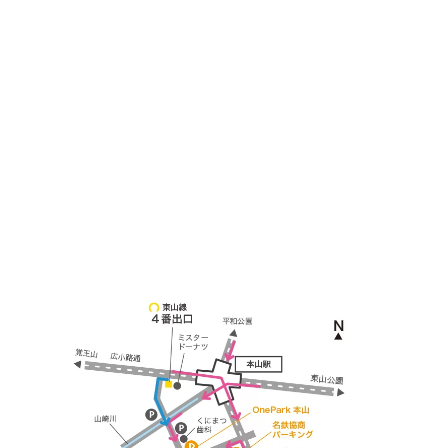
＜
アクセス
＞
〒464-0817
名古屋市千種区見附町1-3-4 ボギービル1F
≫ Google map
本山駅 4番出口より徒歩２分！
※お車の方は 近隣のコインパーキングを
ご利用ください