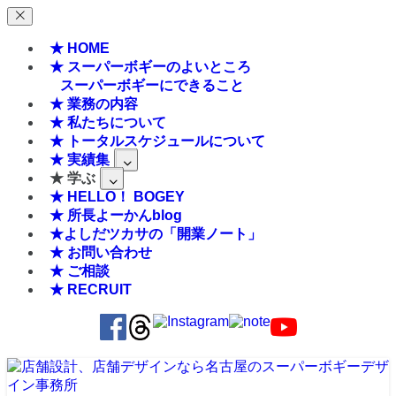
★ HOME
★ スーパーボギーのよいところ
スーパーボギーにできること
★ 業務の内容
★ 私たちについて
★ トータルスケジュールについて
★ 実績集
★ 学ぶ
★ HELLO！ BOGEY
★ 所長よーかんblog
★よしだツカサの「開業ノート」
★ お問い合わせ
★ ご相談
★ RECRUIT