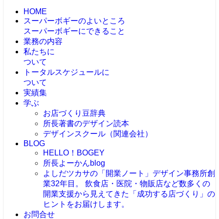
HOME
スーパーボギーのよいところ
スーパーボギーにできること
業務の内容
私たちに
ついて
トータルスケジュールに
ついて
実績集
学ぶ
お店づくり豆辞典
所長著書のデザイン読本
デザインスクール（関連会社）
BLOG
HELLO！BOGEY
所長よーかんblog
よしだツカサの「開業ノート」
デザイン事務所創
業32年目。 飲食店・医院・物販店など数多くの
開業支援から見えてきた「成功する店づくり」の
ヒントをお届けします。
お問合せ