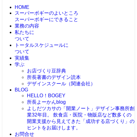
HOME
スーパーボギーのよいところ
スーパーボギーにできること
業務の内容
私たちに
ついて
トータルスケジュールに
ついて
実績集
学ぶ
お店づくり豆辞典
所長著書のデザイン読本
デザインスクール（関連会社）
BLOG
HELLO！BOGEY
所長よーかんblog
よしだツカサの「開業ノート」
デザイン事務所創
業32年目。 飲食店・医院・物販店など数多くの
開業支援から見えてきた「成功する店づくり」の
ヒントをお届けします。
お問合せ