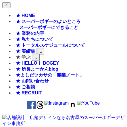
★ HOME
★ スーパーボギーのよいところ
スーパーボギーにできること
★ 業務の内容
★ 私たちについて
★ トータルスケジュールについて
★ 実績集
★ 学ぶ
★ HELLO！ BOGEY
★ 所長よーかんblog
★よしだツカサの「開業ノート」
★ お問い合わせ
★ ご相談
★ RECRUIT