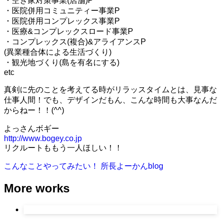
・空き家対策事業(店舗)P
・医院併用コミュニティー事業P
・医院併用コンプレックス事業P
・医療&コンプレックスロード事業P
・コンプレックス(複合)&アライアンスP
(異業種合体による生活づくり)
・観光地づくり(島を有名にする)
etc
真剣に先のことを考えてる時がリラッスタイムとは、見事な
仕事人間！でも、デザインだもん、こんな時間も大事なんだ
からねー！！(^^)
よっさんボギー
http://www.bogey.co.jp
リクルートももう一人ほしい！！
こんなことやってみたい！
所長よーかんblog
More works