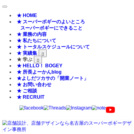
★ HOME
★ スーパーボギーのよいところ
スーパーボギーにできること
★ 業務の内容
★ 私たちについて
★ トータルスケジュールについて
★ 実績集
★ 学ぶ
★ HELLO！ BOGEY
★ 所長よーかんblog
★よしだツカサの「開業ノート」
★ お問い合わせ
★ ご相談
★ RECRUIT