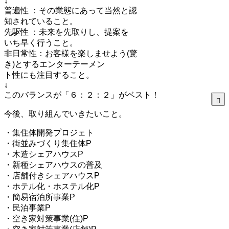
↓
普遍性 ：その業態にあって当然と認
知されていること。
先駆性 ：未来を先取りし、提案を
いち早く行うこと。
非日常性：お客様を楽しませよう(驚
き)とするエンターテーメン
ト性にも注目すること。
↓
このバランスが「６：２：２」がベスト！
今後、取り組んでいきたいこと。
・集住体開発プロジェト
・街並みづくり集住体P
・木造シェアハウスP
・新種シェアハウスの普及
・店舗付きシェアハウスP
・ホテル化・ホステル化P
・簡易宿泊所事業P
・民泊事業P
・空き家対策事業(住)P