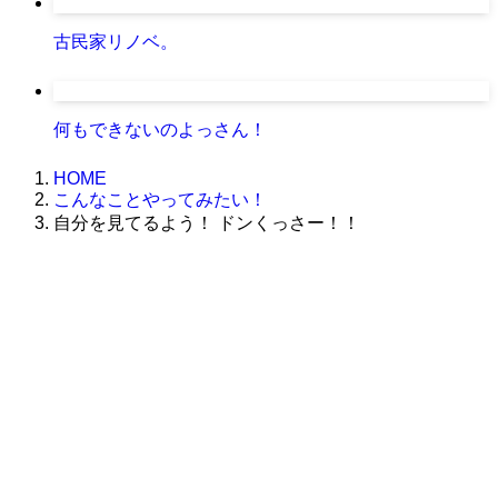
古民家リノベ。
何もできないのよっさん！
HOME
こんなことやってみたい！
自分を見てるよう！ ドンくっさー！！
株式会社グラフィッコ
設計プロジェクトチーム
スーパーボギーデザイン室
＜
事務所直通
＞
平日 9:00 ～18:00
0120-89-1343
／
052-789-1343