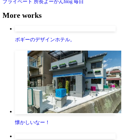
プライベート
所長よーかんblog
毎日
More works
ボギーのデザインホテル。
懐かしいなー！