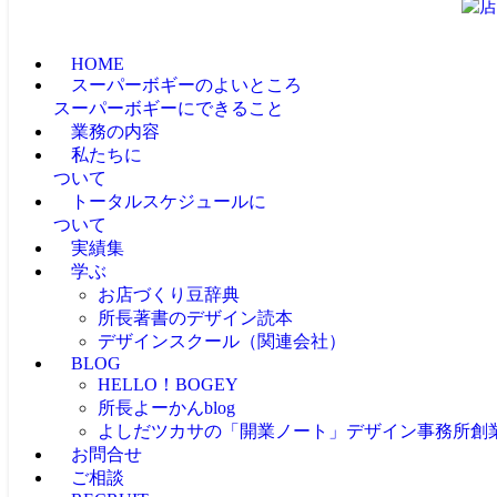
HOME
スーパーボギーのよいところ
スーパーボギーにできること
業務の内容
私たちに
ついて
トータルスケジュールに
ついて
実績集
学ぶ
お店づくり豆辞典
所長著書のデザイン読本
デザインスクール（関連会社）
BLOG
HELLO！BOGEY
所長よーかんblog
よしだツカサの「開業ノート」
デザイン事務所創
お問合せ
ご相談