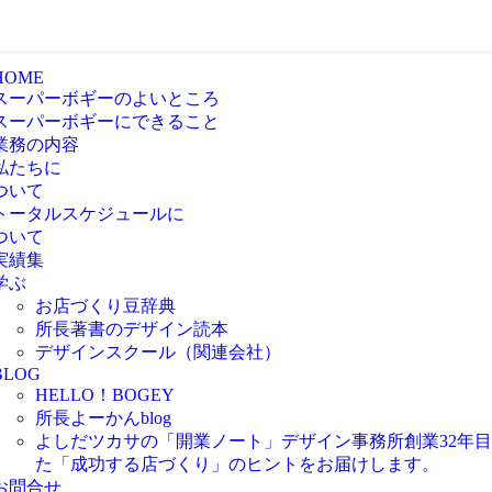
HOME
スーパーボギーのよいところ
スーパーボギーにできること
業務の内容
私たちに
ついて
トータルスケジュールに
ついて
実績集
学ぶ
お店づくり豆辞典
所長著書のデザイン読本
デザインスクール（関連会社）
BLOG
HELLO！BOGEY
所長よーかんblog
よしだツカサの「開業ノート」
デザイン事務所創業32年
た「成功する店づくり」のヒントをお届けします。
お問合せ