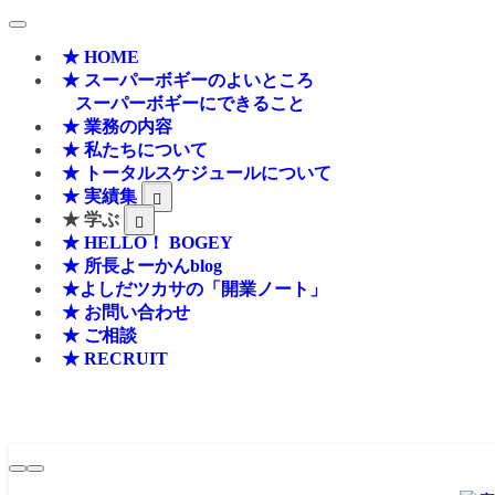
★ HOME
★ スーパーボギーのよいところ
スーパーボギーにできること
★ 業務の内容
★ 私たちについて
★ トータルスケジュールについて
★ 実績集
★ 学ぶ
★ HELLO！ BOGEY
★ 所長よーかんblog
★よしだツカサの「開業ノート」
★ お問い合わせ
★ ご相談
★ RECRUIT