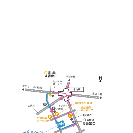
名古屋市千種区見附町1-3-4 ボギービル1F
≫ Google map
本山駅 4番出口より徒歩２分！
※お車の方は 近隣のコインパーキングを
ご利用ください