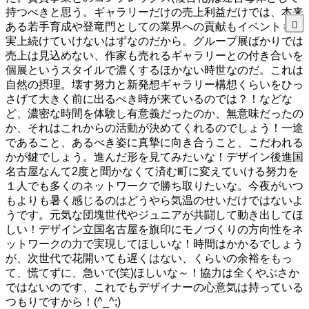
持つべきと思う。ギャラリーだけの売上利益だけでは、本来
ある若手育成や登竜門としての業界への貢献もイベントも事
実上続けていけないはずなのだから。グループ展ばかりでは
売上は見込めない、作家も売れるギャラリーとの付き合いを
個展というスタイルで濃くするほかない時世なのだ。これは
自然の摂理。壊す努力と新発想ギャラリー構想くらいをひっ
さげて大きく前に出るべき時が来ているのでは？！などな
ど、濃密な時間を体験し有意義だったのか、無意味だったの
か、それはこれからの活動が決めてくれるのでしょう！一途
であること、あるべき姿に真摯に向き合うこと、こだわれる
かが鍵でしょう。進んだ形を見てみたいな！デザイン後進国
名古屋なんて2度と聞かなくて済む町に変えていける努力を
１人でも多くのネットワークで勝ち取りたいな。今夜がいつ
もよりも暑く感じるのはどうやら気温のせいだけではないよ
うです。元気な団塊世代やジュニアが共闘して動き出してほ
しい！デザイン立国名古屋を旗印にモノづくりの方向性をネ
ットワークの力で実現してほしいな！時間はかかるでしょう
が、次世代で花開いても遅くはない、くらいの余裕をもっ
て、慌てずに、急いで(笑)ほしいな～！協力は全くやぶさか
ではないのです、これでもデザイナーの心意気は持っている
つもりですから！(^_^;)