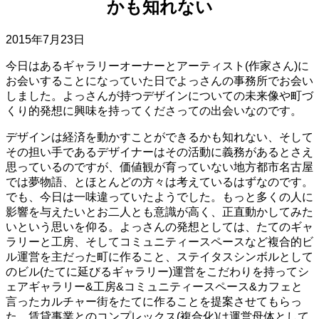
かも知れない
2015年7月23日
今日はあるギャラリーオーナーとアーティスト(作家さん)に
お会いすることになっていた日でよっさんの事務所でお会い
しました。よっさんが持つデザインについての未来像や町づ
くり的発想に興味を持ってくださっての出会いなのです。
デザインは経済を動かすことができるかも知れない、そして
その担い手であるデザイナーはその活動に義務があるとさえ
思っているのですが、価値観が育っていない地方都市名古屋
では夢物語、とほとんどの方々は考えているはずなのです。
でも、今日は一味違っていたようでした。もっと多くの人に
影響を与えたいとお二人とも意識が高く、正直動かしてみた
いという思いを仰る。よっさんの発想としては、たてのギャ
ラリーと工房、そしてコミュニティースペースなど複合的ビ
ル運営を主だった町に作ること、ステイタスシンボルとして
のビル(たてに延びるギャラリー)運営をこだわりを持ってシ
ェアギャラリー&工房&コミュニティースペース&カフェと
言ったカルチャー街をたてに作ることを提案させてもらっ
た。賃貸事業とのコンプレックス(複合化)は運営母体として