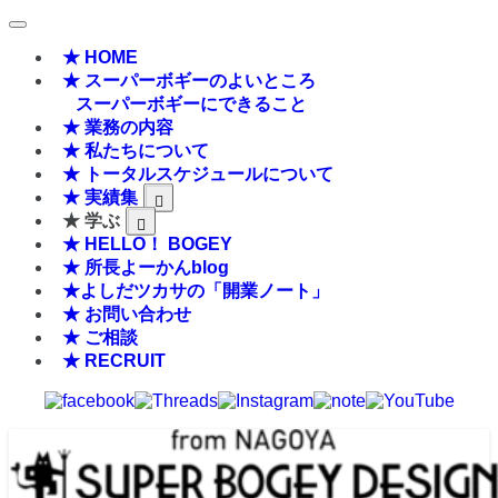
★ HOME
★ スーパーボギーのよいところ
スーパーボギーにできること
★ 業務の内容
★ 私たちについて
★ トータルスケジュールについて
★ 実績集
★ 学ぶ
★ HELLO！ BOGEY
★ 所長よーかんblog
★よしだツカサの「開業ノート」
★ お問い合わせ
★ ご相談
★ RECRUIT