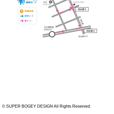
https://bogey.co.jp/
#店舗設計 #店舗 #カフェ #飲食店 #歯科医院 #クリ
ニック #デンタルクリニック #開業 #開店 #外装 #
外観 #看板 #看板企画 #デザイン #センスのいい #
名古屋 #デザイン事務所 #カウンセリング #相談 #
無料相談 #デザインコンサルタント #開院 #空間デ
ザイナー #リノベーション #愛知県 #岐阜県 #三重
県 #静岡県 #滋賀県
©
SUPER BOGEY DESIGN All Rights Reserved.